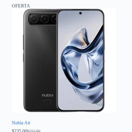
OFERTA
Nubia Air
$
235.00
$
253.80