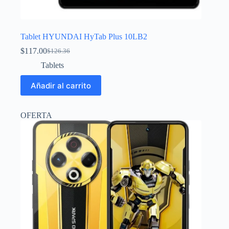
Tablet HYUNDAI HyTab Plus 10LB2
$
117.00
$
126.36
El
El
precio
precio
Tablets
original
actual
era:
es:
Añadir al carrito
$126.36.
$117.00.
OFERTA