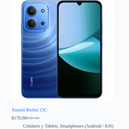
Xiaomi Redmi 15C
$
170.00
$
183.60
El
El
precio
precio
Celulares y Tablets
,
Smartphones (Android / iOS)