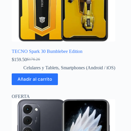
TECNO Spark 30 Bumblebee Edition
$
159.50
$
176.26
El
El
precio
precio
Celulares y Tablets
,
Smartphones (Android / iOS)
original
actual
era:
es:
Añadir al carrito
$176.26.
$159.50.
OFERTA