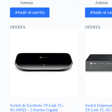
original
actual
original
actual
Antenas
Antenas
era:
es:
era:
es:
$105.30.
$97.50.
$14.58.
$13.50.
Añadir al carrito
Añadir al ca
OFERTA
OFERTA
Switch de Escritorio TP-Link TL-
Switch Empresari
SG1005D – 5 Puertos Gigabit
TP-Link TL-SG10