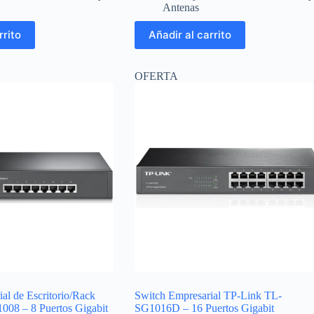
original
actual
Antenas
era:
es:
$19.98.
$18.50.
rrito
Añadir al carrito
OFERTA
al de Escritorio/Rack
Switch Empresarial TP-Link TL-
08 – 8 Puertos Gigabit
SG1016D – 16 Puertos Gigabit