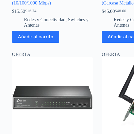
(10/100/1000 Mbps)
(Carcasa Metálic
$
15.50
$
45.00
$
16.74
$
48.60
El
El
El
El
precio
precio
precio
precio
Redes y Conectividad
,
Switches y
Redes y C
original
actual
original
actual
Antenas
Antenas
era:
es:
era:
es:
$16.74.
$15.50.
$48.60.
$45.00.
Añadir al carrito
Añadir al ca
OFERTA
OFERTA