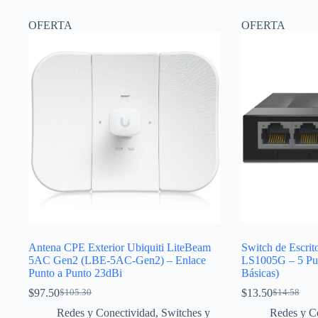
OFERTA
OFERTA
Antena CPE Exterior Ubiquiti LiteBeam
Switch de Escri
5AC Gen2 (LBE-5AC-Gen2) – Enlace
LS1005G – 5 Pue
Punto a Punto 23dBi
Básicas)
$
97.50
$
13.50
$
105.30
$
14.58
El
El
El
El
precio
precio
precio
precio
Redes y Conectividad
,
Switches y
Redes y C