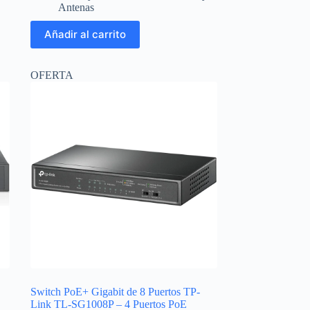
original
actual
Antenas
era:
es:
$18.36.
$17.00.
Añadir al carrito
OFERTA
Switch PoE+ Gigabit de 8 Puertos TP-
Link TL-SG1008P – 4 Puertos PoE