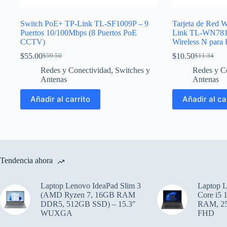
Switch PoE+ TP-Link TL-SF1009P – 9
Tarjeta de Red W
Puertos 10/100Mbps (8 Puertos PoE
Link TL-WN781
CCTV)
Wireless N para
$
55.00
$
10.50
$
59.50
$
11.34
El
El
El
El
precio
precio
precio
precio
Redes y Conectividad
,
Switches y
Redes y C
original
actual
original
actual
Antenas
Antenas
era:
es:
era:
es:
$59.50.
$55.00.
$11.34.
$10.50.
Añadir al carrito
Añadir al ca
Tendencia ahora
Laptop Lenovo IdeaPad Slim 3
Laptop L
(AMD Ryzen 7, 16GB RAM
Core i5
DDR5, 512GB SSD) – 15.3″
RAM, 25
WUXGA
FHD