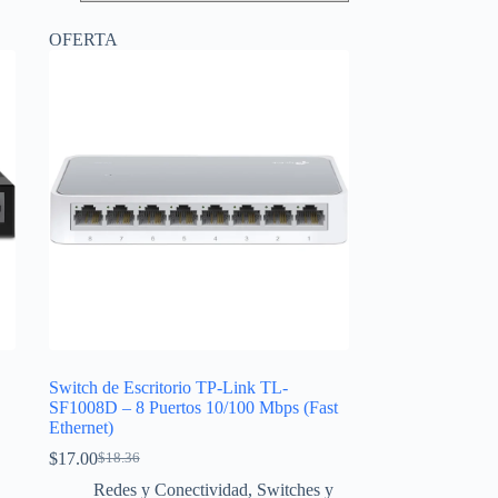
OFERTA
Switch de Escritorio TP-Link TL-
SF1008D – 8 Puertos 10/100 Mbps (Fast
Ethernet)
$
17.00
$
18.36
El
El
precio
precio
Redes y Conectividad
,
Switches y