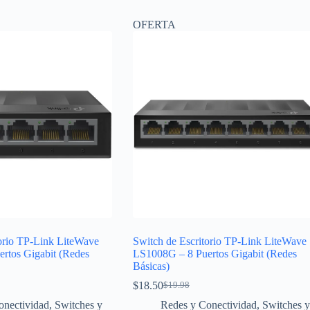
OFERTA
torio TP-Link LiteWave
Switch de Escritorio TP-Link LiteWave
rtos Gigabit (Redes
LS1008G – 8 Puertos Gigabit (Redes
Básicas)
$
18.50
$
19.98
El
El
precio
precio
onectividad
,
Switches y
Redes y Conectividad
,
Switches y