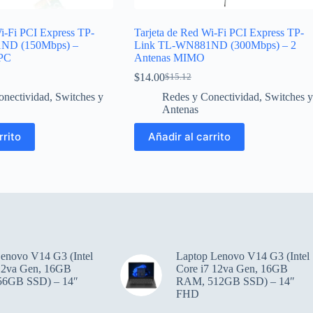
i-Fi PCI Express TP-
Tarjeta de Red Wi-Fi PCI Express TP-
ND (150Mbps) –
Link TL-WN881ND (300Mbps) – 2
 PC
Antenas MIMO
$
14.00
$
15.12
El
El
precio
precio
onectividad
,
Switches y
Redes y Conectividad
,
Switches y
original
actual
Antenas
era:
es:
$15.12.
$14.00.
rrito
Añadir al carrito
enovo V14 G3 (Intel
Laptop Lenovo V14 G3 (Intel
 12va Gen, 16GB
Core i7 12va Gen, 16GB
6GB SSD) – 14″
RAM, 512GB SSD) – 14″
FHD