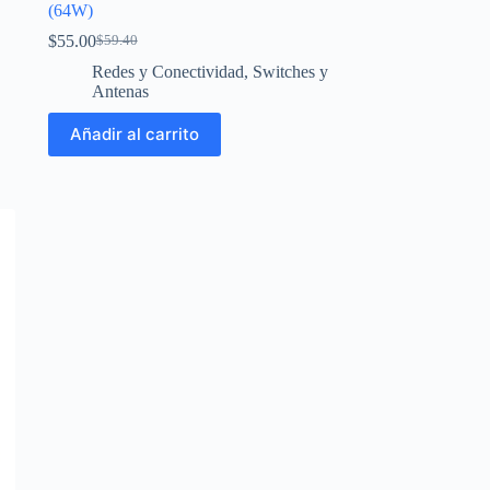
(64W)
$
55.00
$
59.40
El
El
precio
precio
Redes y Conectividad
,
Switches y
original
actual
Antenas
era:
es:
$59.40.
$55.00.
Añadir al carrito