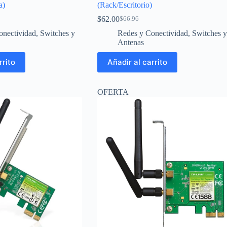
a)
(Rack/Escritorio)
$
62.00
$
66.96
El
El
precio
precio
onectividad
,
Switches y
Redes y Conectividad
,
Switches y
original
actual
Antenas
era:
es:
$66.96.
$62.00.
rrito
Añadir al carrito
OFERTA