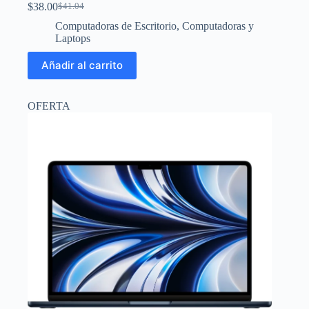
$
38.00
$
41.04
El
El
precio
precio
Computadoras de Escritorio
,
Computadoras y
original
actual
Laptops
era:
es:
$41.04.
$38.00.
Añadir al carrito
OFERTA