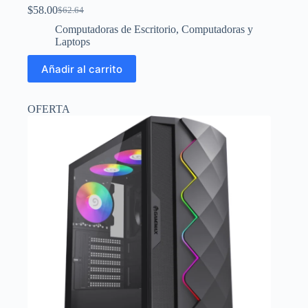
$
58.00
$
62.64
El
El
precio
precio
Computadoras de Escritorio
,
Computadoras y
original
actual
Laptops
era:
es:
$62.64.
$58.00.
Añadir al carrito
OFERTA