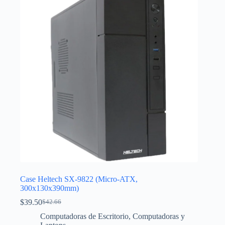
Case Heltech SX-9822 (Micro-ATX,
300x130x390mm)
$
39.50
$
42.66
El
El
precio
precio
Computadoras de Escritorio
,
Computadoras y
original
actual