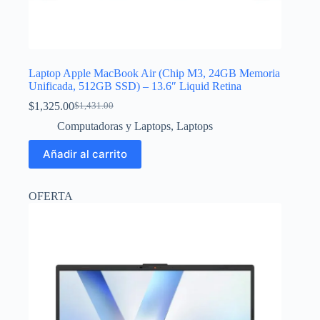
Laptop Apple MacBook Air (Chip M3, 24GB Memoria
Unificada, 512GB SSD) – 13.6″ Liquid Retina
$
1,325.00
$
1,431.00
El
El
precio
precio
Computadoras y Laptops
,
Laptops
original
actual
era:
es:
Añadir al carrito
$1,431.00.
$1,325.00.
OFERTA