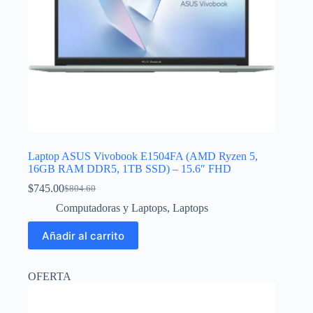
Laptop ASUS Vivobook E1504FA (AMD Ryzen 5,
16GB RAM DDR5, 1TB SSD) – 15.6″ FHD
$
745.00
$
804.60
El
El
precio
precio
Computadoras y Laptops
,
Laptops
original
actual
era:
es:
Añadir al carrito
$804.60.
$745.00.
OFERTA