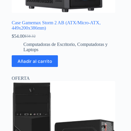
Case Gamemax Storm 2 AB (ATX/Micro-ATX,
449x200x386mm)
$
54.00
$
58.32
El
El
precio
precio
Computadoras de Escritorio
,
Computadoras y
original
actual
Laptops
era:
es:
$58.32.
$54.00.
Añadir al carrito
OFERTA