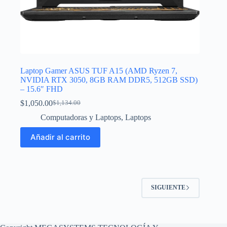
Laptop Gamer ASUS TUF A15 (AMD Ryzen 7,
NVIDIA RTX 3050, 8GB RAM DDR5, 512GB SSD)
– 15.6″ FHD
$
1,050.00
$
1,134.00
El
El
precio
precio
Computadoras y Laptops
,
Laptops
original
actual
era:
es:
Añadir al carrito
$1,134.00.
$1,050.00.
SIGUIENTE