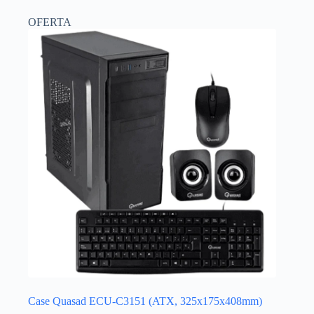
OFERTA
Case Quasad ECU-C3151 (ATX, 325x175x408mm)