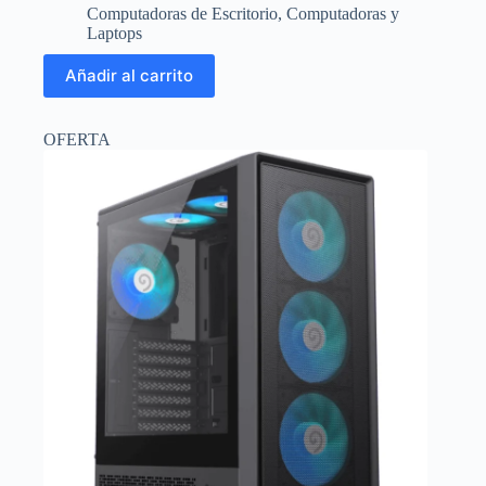
precio
precio
Computadoras de Escritorio
,
Computadoras y
original
actual
Laptops
era:
es:
$84.24.
$78.00.
Añadir al carrito
OFERTA