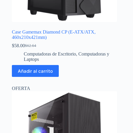
Case Gamemax Diamond CP (E-ATX/ATX,
460x210x421mm)
$
58.00
$
62.64
El
El
precio
precio
Computadoras de Escritorio
,
Computadoras y
original
actual
Laptops
era:
es:
$62.64.
$58.00.
Añadir al carrito
OFERTA