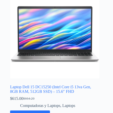
Laptop Dell 15 DC15250 (Intel Core i5 13va Gen,
8GB RAM, 512GB SSD) – 15.6″ FHD
$
615.00
$
664.20
El
El
precio
precio
Computadoras y Laptops
,
Laptops
original
actual