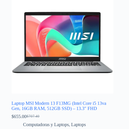
Laptop MSI Modern 13 F13MG (Intel Core i5 13va
Gen, 16GB RAM, 512GB SSD) – 13.3″ FHD
$
655.00
$
707.40
El
El
precio
precio
Computadoras y Laptops
,
Laptops
original
actual