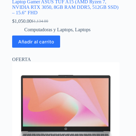
Laptop Gamer ASUS TUF A15 (AMD Ryzen 7,
NVIDIA RTX 3050, 8GB RAM DDR5, 512GB SSD)
– 15.6″ FHD
$
1,050.00
$
1,134.00
El
El
precio
precio
Computadoras y Laptops
,
Laptops
original
actual
era:
es:
Añadir al carrito
$1,134.00.
$1,050.00.
OFERTA