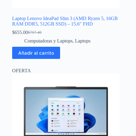
Laptop Lenovo IdeaPad Slim 3 (AMD Ryzen 5, 16GB
RAM DDR5, 512GB SSD) – 15.6″ FHD
$
655.00
$
707.40
El
El
precio
precio
Computadoras y Laptops
,
Laptops
original
actual
era:
es:
Añadir al carrito
$707.40.
$655.00.
OFERTA