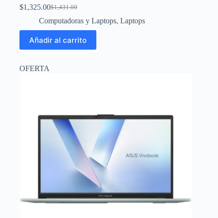
$
1,325.00
$
1,431.00
El
El
precio
precio
Computadoras y Laptops
,
Laptops
original
actual
era:
es:
Añadir al carrito
$1,431.00.
$1,325.00.
OFERTA