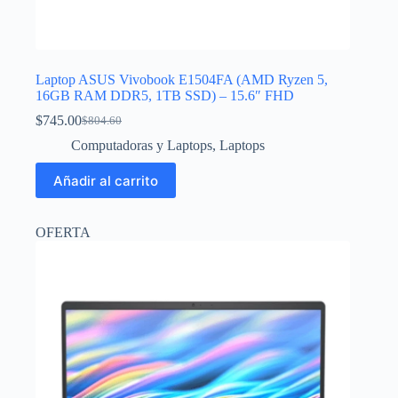
Laptop ASUS Vivobook E1504FA (AMD Ryzen 5,
16GB RAM DDR5, 1TB SSD) – 15.6″ FHD
$
745.00
$
804.60
El
El
precio
precio
Computadoras y Laptops
,
Laptops
original
actual
era:
es:
Añadir al carrito
$804.60.
$745.00.
OFERTA