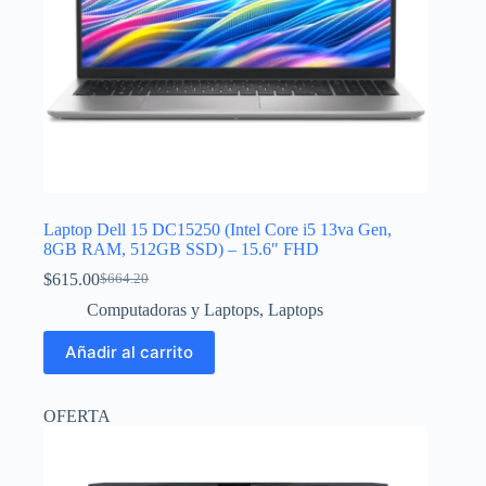
Laptop Dell 15 DC15250 (Intel Core i5 13va Gen,
8GB RAM, 512GB SSD) – 15.6″ FHD
$
615.00
$
664.20
El
El
precio
precio
Computadoras y Laptops
,
Laptops
original
actual
era:
es:
Añadir al carrito
$664.20.
$615.00.
OFERTA