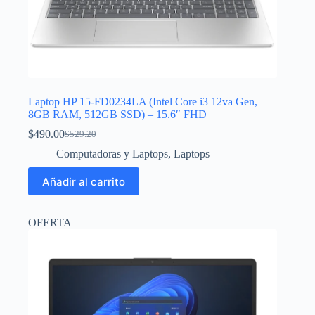
Laptop HP 15-FD0234LA (Intel Core i3 12va Gen,
8GB RAM, 512GB SSD) – 15.6″ FHD
$
490.00
$
529.20
El
El
precio
precio
Computadoras y Laptops
,
Laptops
original
actual
era:
es:
Añadir al carrito
$529.20.
$490.00.
OFERTA