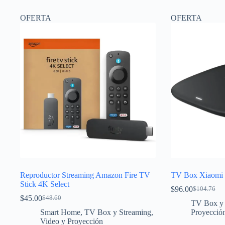
OFERTA
OFERTA
Reproductor Streaming Amazon Fire TV
TV Box Xiaomi 
Stick 4K Select
$
96.00
$
104.76
El
El
$
45.00
$
48.60
El
El
precio
precio
TV Box y 
precio
precio
original
actual
Smart Home
,
TV Box y Streaming
,
Proyecció
original
actual
era:
es:
Video y Proyección