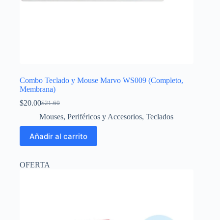
Combo Teclado y Mouse Marvo WS009 (Completo,
Membrana)
$
20.00
$
21.60
El
El
precio
precio
Mouses
,
Periféricos y Accesorios
,
Teclados
original
actual
era:
es:
Añadir al carrito
$21.60.
$20.00.
OFERTA