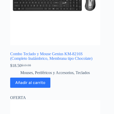
Combo Teclado y Mouse Genius KM-8216S
(Completo Inalámbrico, Membrana tipo Chocolate)
$
18.50
$
19.98
El
El
precio
precio
Mouses
,
Periféricos y Accesorios
,
Teclados
original
actual
era:
es:
Añadir al carrito
$19.98.
$18.50.
OFERTA