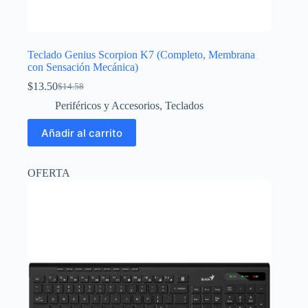
Teclado Genius Scorpion K7 (Completo, Membrana
con Sensación Mecánica)
$
13.50
$
14.58
El
El
precio
precio
Periféricos y Accesorios
,
Teclados
original
actual
era:
es:
Añadir al carrito
$14.58.
$13.50.
OFERTA