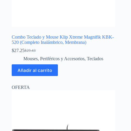
Combo Teclado y Mouse Klip Xtreme Magnifik KBK-
520 (Completo Inalámbrico, Membrana)
$
27.25
$
29.43
El
El
precio
precio
Mouses
,
Periféricos y Accesorios
,
Teclados
original
actual
era:
es:
Añadir al carrito
$29.43.
$27.25.
OFERTA