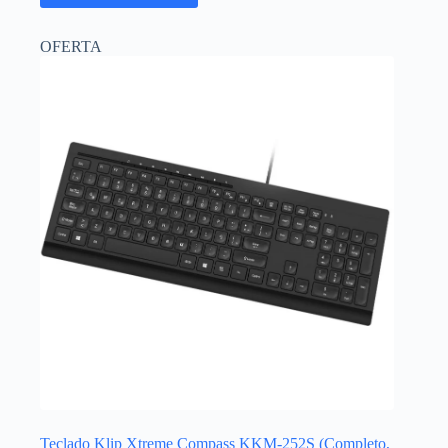
OFERTA
Teclado Klip Xtreme Compass KKM-252S (Completo,