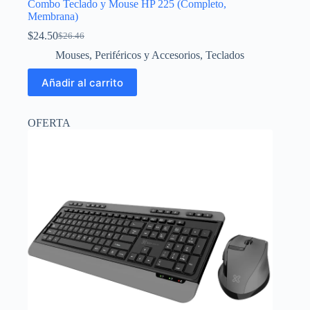
Combo Teclado y Mouse HP 225 (Completo,
Membrana)
$
24.50
$
26.46
El
El
precio
precio
Mouses
,
Periféricos y Accesorios
,
Teclados
original
actual
era:
es:
Añadir al carrito
$26.46.
$24.50.
OFERTA