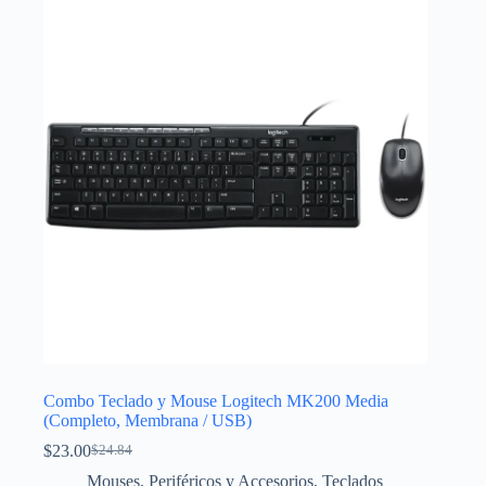
Combo Teclado y Mouse Logitech MK200 Media
(Completo, Membrana / USB)
$
23.00
$
24.84
El
El
precio
precio
Mouses
,
Periféricos y Accesorios
,
Teclados