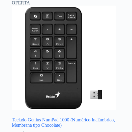
OFERTA
Teclado Genius NumPad 1000 (Numérico Inalámbrico,
Membrana tipo Chocolate)