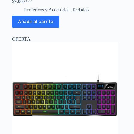
$
9.00
$
9.72
El
El
precio
precio
Periféricos y Accesorios
,
Teclados
original
actual
era:
es:
Añadir al carrito
$9.72.
$9.00.
OFERTA