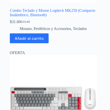
Combo Teclado y Mouse Logitech MK250 (Compacto
Inalámbrico, Bluetooth)
$
31.00
$
33.48
El
El
precio
precio
Mouses
,
Periféricos y Accesorios
,
Teclados
original
actual
era:
es:
Añadir al carrito
$33.48.
$31.00.
OFERTA