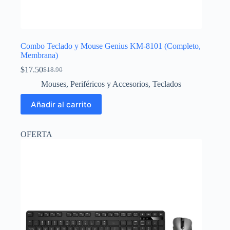
Combo Teclado y Mouse Genius KM-8101 (Completo,
Membrana)
$
17.50
$
18.90
El
El
precio
precio
Mouses
,
Periféricos y Accesorios
,
Teclados
original
actual
era:
es:
Añadir al carrito
$18.90.
$17.50.
OFERTA