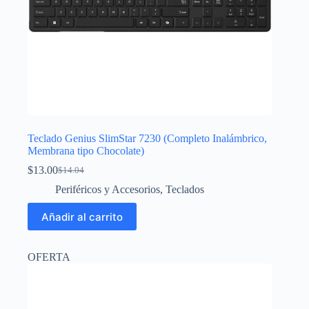
Teclado Genius SlimStar 7230 (Completo Inalámbrico,
Membrana tipo Chocolate)
$
13.00
$
14.04
El
El
precio
precio
Periféricos y Accesorios
,
Teclados
original
actual
era:
es:
Añadir al carrito
$14.04.
$13.00.
OFERTA