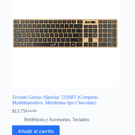
Teclado Genius SlimStar 7250BT (Completo
Multidispositivo, Membrana tipo Chocolate)
$
13.75
$
14.85
El
El
precio
precio
Periféricos y Accesorios
,
Teclados
original
actual
era:
es:
Añadir al carrito
$14.85.
$13.75.