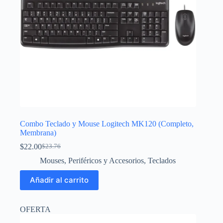
Combo Teclado y Mouse Logitech MK120 (Completo,
Membrana)
$
22.00
$
23.76
El
El
precio
precio
Mouses
,
Periféricos y Accesorios
,
Teclados
original
actual
era:
es:
Añadir al carrito
$23.76.
$22.00.
OFERTA