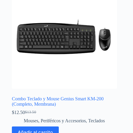
Combo Teclado y Mouse Genius Smart KM-200
(Completo, Membrana)
$
12.50
$
13.50
El
El
precio
precio
Mouses
,
Periféricos y Accesorios
,
Teclados
original
actual
era:
es:
Añadir al carrito