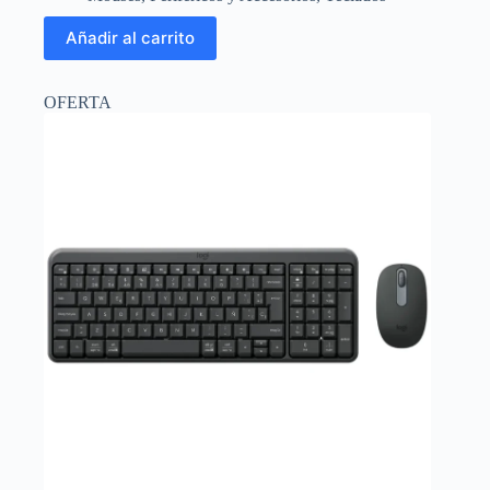
original
actual
era:
es:
Añadir al carrito
$24.84.
$23.00.
OFERTA