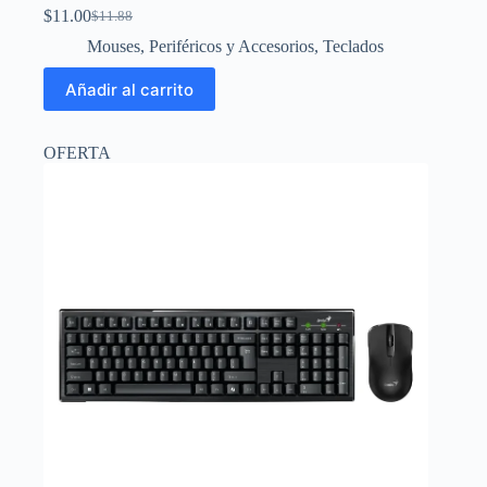
$
11.00
$
11.88
El
El
precio
precio
Mouses
,
Periféricos y Accesorios
,
Teclados
original
actual
era:
es:
Añadir al carrito
$11.88.
$11.00.
OFERTA