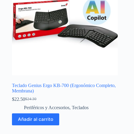
Teclado Genius Ergo KB-700 (Ergonómico Completo,
Membrana)
$
22.50
$
24.30
El
El
precio
precio
Periféricos y Accesorios
,
Teclados
original
actual
era:
es:
Añadir al carrito
$24.30.
$22.50.