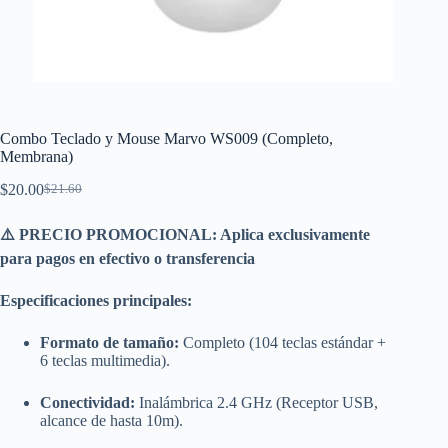
Combo Teclado y Mouse Marvo WS009 (Completo,
Membrana)
$
20.00
$
21.60
El
El
precio
precio
original
actual
⚠️ PRECIO PROMOCIONAL: Aplica exclusivamente
era:
es:
para pagos en efectivo o transferencia
$21.60.
$20.00.
Especificaciones principales:
Formato de tamaño:
Completo (104 teclas estándar +
6 teclas multimedia).
Conectividad:
Inalámbrica 2.4 GHz (Receptor USB,
alcance de hasta 10m).