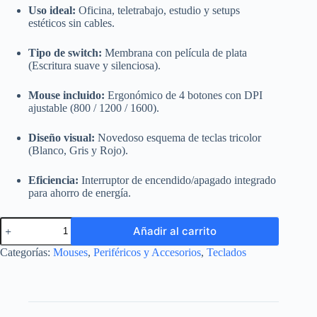
Uso ideal:
Oficina, teletrabajo, estudio y setups
estéticos sin cables.
Tipo de switch:
Membrana con película de plata
(Escritura suave y silenciosa).
Mouse incluido:
Ergonómico de 4 botones con DPI
ajustable (800 / 1200 / 1600).
Diseño visual:
Novedoso esquema de teclas tricolor
(Blanco, Gris y Rojo).
Eficiencia:
Interruptor de encendido/apagado integrado
para ahorro de energía.
Combo
Añadir al carrito
Teclado
y
Categorías:
Mouses
,
Periféricos y Accesorios
,
Teclados
Mouse
Marvo
WS009
(Completo,
Membrana)