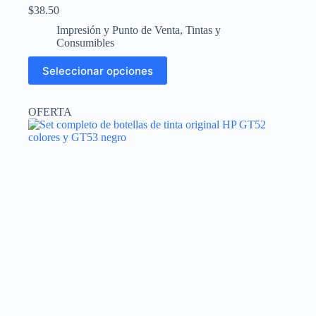
$
38.50
Impresión y Punto de Venta
,
Tintas y
Consumibles
Este
Seleccionar opciones
producto
tiene
múltiples
OFERTA
variantes.
Las
opciones
se
pueden
elegir
en
la
página
de
producto