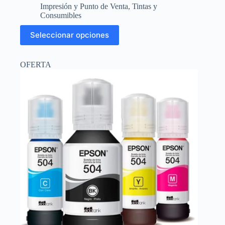
precio
precio
Impresión y Punto de Venta
,
Tintas y
original
actual
Consumibles
era:
es:
Este
$11.34.
$10.50.
Seleccionar opciones
producto
tiene
múltiples
OFERTA
variantes.
Las
opciones
se
pueden
elegir
en
la
página
de
producto