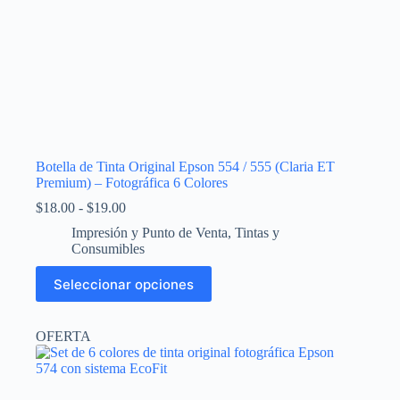
Botella de Tinta Original Epson 554 / 555 (Claria ET
Premium) – Fotográfica 6 Colores
Rango
$
18.00
-
$
19.00
de
Impresión y Punto de Venta
,
Tintas y
precios:
Consumibles
desde
$18.00
Este
Seleccionar opciones
hasta
producto
$19.00
tiene
múltiples
OFERTA
variantes.
Las
opciones
se