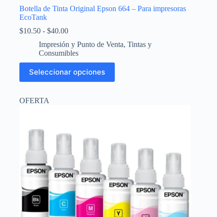
Botella de Tinta Original Epson 664 – Para impresoras
EcoTank
Rango
$
10.50
-
$
40.00
de
Impresión y Punto de Venta
,
Tintas y
precios:
Consumibles
desde
$10.50
Este
Seleccionar opciones
hasta
producto
$40.00
tiene
múltiples
OFERTA
variantes.
Las
opciones
se
pueden
elegir
en
la
página
de
producto