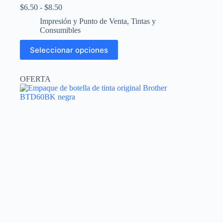
Rango
$
6.50
-
$
8.50
de
Impresión y Punto de Venta
,
Tintas y
precios:
Consumibles
desde
$6.50
Este
Seleccionar opciones
hasta
producto
$8.50
tiene
múltiples
OFERTA
variantes.
Las
opciones
se
pueden
elegir
en
la
página
de
producto