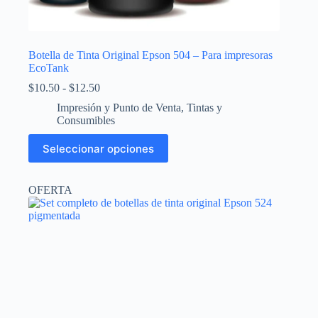
Botella de Tinta Original Epson 504 – Para impresoras
EcoTank
Rango
$
10.50
-
$
12.50
de
Impresión y Punto de Venta
,
Tintas y
precios:
Consumibles
desde
$10.50
Este
Seleccionar opciones
hasta
producto
$12.50
tiene
múltiples
OFERTA
variantes.
Las
opciones
se
pueden
elegir
en
la
página
de