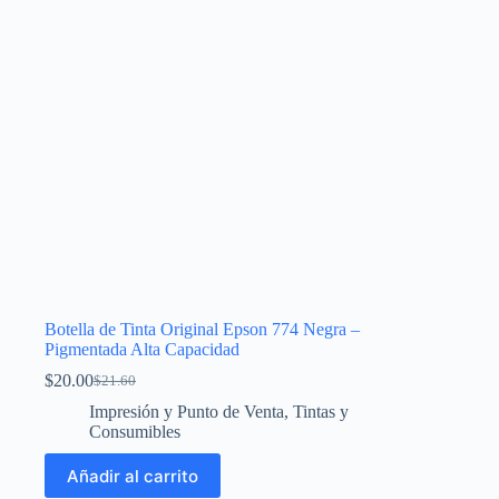
en
la
página
de
producto
Botella de Tinta Original Epson 774 Negra –
Pigmentada Alta Capacidad
$
20.00
$
21.60
El
El
precio
precio
Impresión y Punto de Venta
,
Tintas y
original
actual
Consumibles
era:
es:
$21.60.
$20.00.
Añadir al carrito