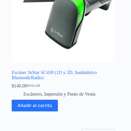
de
producto
Escáner 3nStar SC430 (1D y 2D, Inalámbrico
Bluetooth/Radio)
$
140.00
$
151.20
El
El
precio
precio
Escáneres
,
Impresión y Punto de Venta
original
actual
era:
es:
Añadir al carrito
$151.20.
$140.00.