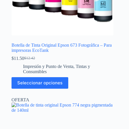
Botella de Tinta Original Epson 673 Fotográfica – Para
impresoras EcoTank
$
11.50
$
12.42
El
El
precio
precio
Impresión y Punto de Venta
,
Tintas y
original
actual
Consumibles
era:
es:
Este
$12.42.
$11.50.
Seleccionar opciones
producto
tiene
múltiples
OFERTA
variantes.
Las
opciones
se
pueden
elegir