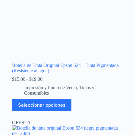
producto
Botella de Tinta Original Epson 524 – Tinta Pigmentada
(Resistente al agua)
Rango
$
15.00
-
$
19.00
de
Impresión y Punto de Venta
,
Tintas y
precios:
Consumibles
desde
$15.00
Este
Seleccionar opciones
hasta
producto
$19.00
tiene
múltiples
OFERTA
variantes.
Las
opciones