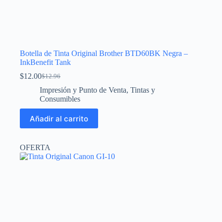
Botella de Tinta Original Brother BTD60BK Negra –
InkBenefit Tank
$
12.00
$
12.96
El
El
precio
precio
Impresión y Punto de Venta
,
Tintas y
original
actual
Consumibles
era:
es:
$12.96.
$12.00.
Añadir al carrito
OFERTA