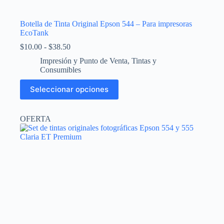
Botella de Tinta Original Epson 544 – Para impresoras
EcoTank
Rango
$
10.00
-
$
38.50
de
Impresión y Punto de Venta
,
Tintas y
precios:
Consumibles
desde
$10.00
Este
Seleccionar opciones
hasta
producto
$38.50
tiene
múltiples
OFERTA
variantes.
Las
opciones
se
pueden
elegir
en
la
página
de
producto