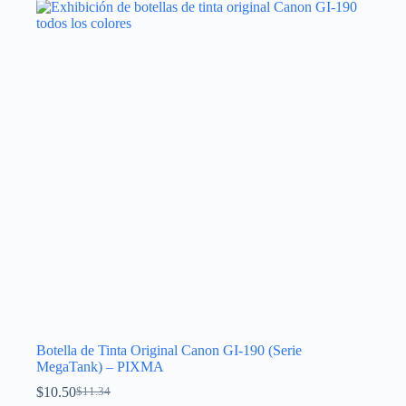
Las
opciones
se
pueden
elegir
en
la
página
de
producto
Botella de Tinta Original Canon GI-190 (Serie
MegaTank) – PIXMA
$
10.50
$
11.34
El
El