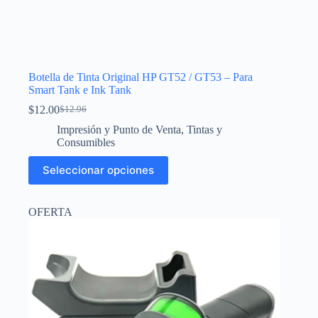
Botella de Tinta Original HP GT52 / GT53 – Para
Smart Tank e Ink Tank
$
12.00
$
12.96
El
El
precio
precio
Impresión y Punto de Venta
,
Tintas y
original
actual
Consumibles
era:
es:
Este
$12.96.
$12.00.
Seleccionar opciones
producto
tiene
múltiples
OFERTA
variantes.
Las
opciones
se
pueden
elegir
en
la
página