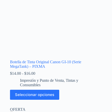
Botella de Tinta Original Canon GI-10 (Serie
MegaTank) – PIXMA
Rango
$
14.00
-
$
16.00
de
Impresión y Punto de Venta
,
Tintas y
precios:
Consumibles
desde
$14.00
Este
Seleccionar opciones
hasta
producto
$16.00
tiene
múltiples
OFERTA
variantes.