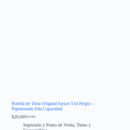
se
pueden
elegir
en
la
página
de
producto
Botella de Tinta Original Epson 534 Negra –
Pigmentada Alta Capacidad
$
20.00
$
21.60
El
El
precio
precio
Impresión y Punto de Venta
,
Tintas y
original
actual