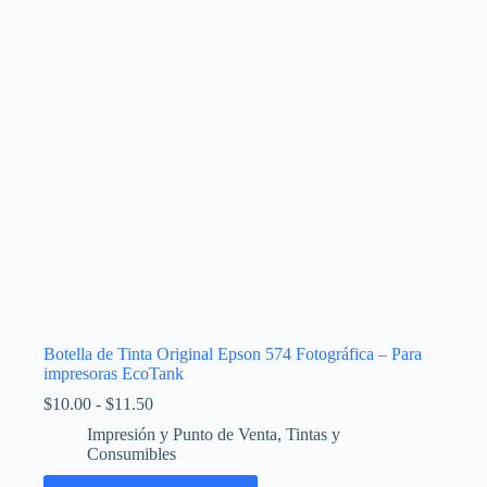
pueden
elegir
en
la
página
de
producto
Botella de Tinta Original Epson 574 Fotográfica – Para
impresoras EcoTank
Rango
$
10.00
-
$
11.50
de
Impresión y Punto de Venta
,
Tintas y
precios:
Consumibles
desde
$10.00
Este