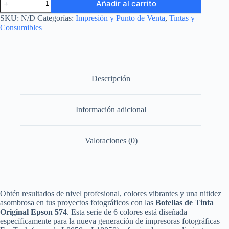
Añadir al carrito
de
Tinta
SKU:
N/D
Categorías:
Impresión y Punto de Venta
,
Tintas y
Original
Consumibles
Epson
574
Fotográfica
-
Para
impresoras
Descripción
EcoTank
cantidad
Información adicional
Valoraciones (0)
Obtén resultados de nivel profesional, colores vibrantes y una nitidez
asombrosa en tus proyectos fotográficos con las
Botellas de Tinta
Original Epson 574
. Esta serie de 6 colores está diseñada
específicamente para la nueva generación de impresoras fotográficas