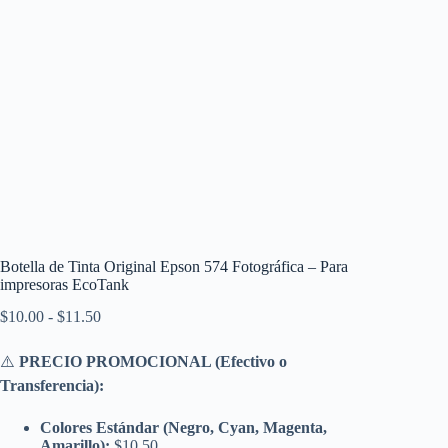
Botella de Tinta Original Epson 574 Fotográfica – Para
impresoras EcoTank
Rango
$
10.00
-
$
11.50
de
precios:
⚠️
PRECIO PROMOCIONAL (Efectivo o
desde
Transferencia):
$10.00
hasta
$11.50
Colores Estándar (Negro, Cyan, Magenta,
Amarillo):
$10.50