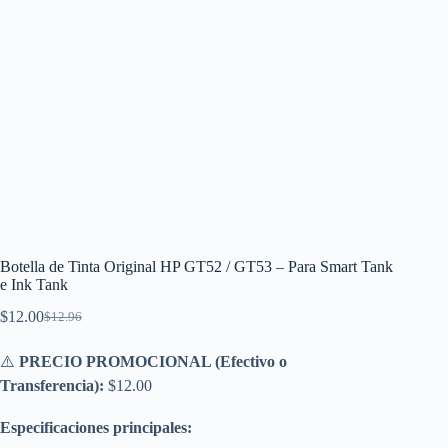
Botella de Tinta Original HP GT52 / GT53 – Para Smart Tank
e Ink Tank
$
12.00
$
12.96
El
El
precio
precio
original
actual
⚠️
PRECIO PROMOCIONAL (Efectivo o
era:
es:
Transferencia):
$12.00
$12.96.
$12.00.
Especificaciones principales: