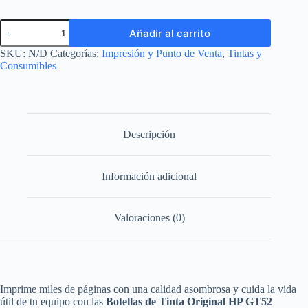
Botella
Añadir al carrito
de
Tinta
SKU:
N/D
Categorías:
Impresión y Punto de Venta
,
Tintas y
Original
Consumibles
HP
GT52
/
GT53
-
Para
Descripción
Smart
Tank
e
Información adicional
Ink
Tank
cantidad
Valoraciones (0)
Imprime miles de páginas con una calidad asombrosa y cuida la vida
útil de tu equipo con las
Botellas de Tinta Original HP GT52