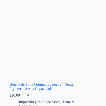
se
pueden
elegir
en
la
página
de
producto
Botella de Tinta Original Epson 534 Negra –
Pigmentada Alta Capacidad
$
20.00
$
21.60
El
El
precio
precio
Impresión y Punto de Venta
,
Tintas y
original
actual