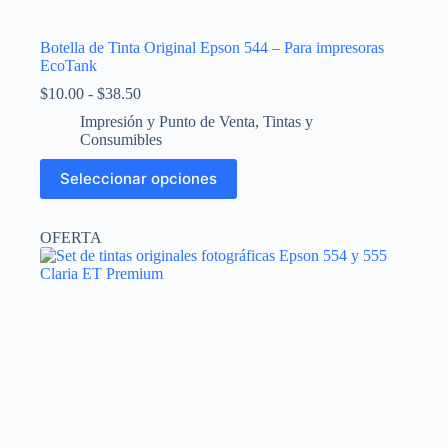
Botella de Tinta Original Epson 544 – Para impresoras
EcoTank
Rango
$
10.00
-
$
38.50
de
Impresión y Punto de Venta
,
Tintas y
precios:
Consumibles
desde
$10.00
Este
Seleccionar opciones
hasta
producto
$38.50
tiene
múltiples
OFERTA
variantes.
Las
opciones
se
pueden
elegir
en
la
página
de
producto