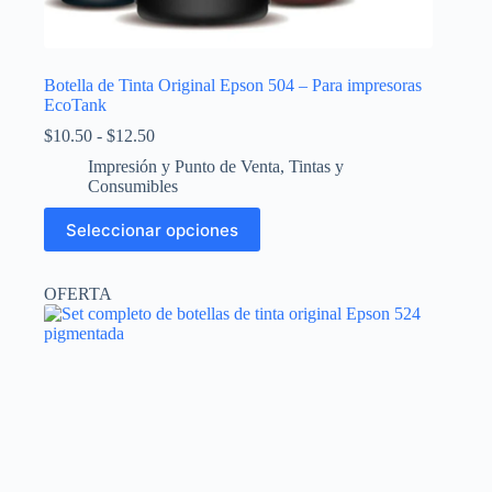
Botella de Tinta Original Epson 504 – Para impresoras
EcoTank
Rango
$
10.50
-
$
12.50
de
Impresión y Punto de Venta
,
Tintas y
precios:
Consumibles
desde
$10.50
Este
Seleccionar opciones
hasta
producto
$12.50
tiene
múltiples
OFERTA
variantes.
Las
opciones
se
pueden
elegir
en
la
página
de