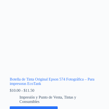
pueden
elegir
en
la
página
de
producto
Botella de Tinta Original Epson 574 Fotográfica – Para
impresoras EcoTank
Rango
$
10.00
-
$
11.50
de
Impresión y Punto de Venta
,
Tintas y
precios:
Consumibles
desde
$10.00
Este