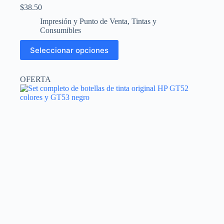
$
38.50
Impresión y Punto de Venta
,
Tintas y
Consumibles
Este
Seleccionar opciones
producto
tiene
múltiples
OFERTA
variantes.
Las
opciones
se
pueden
elegir
en
la
página
de
producto