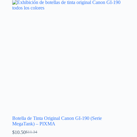
Las
opciones
se
pueden
elegir
en
la
página
de
producto
Botella de Tinta Original Canon GI-190 (Serie
MegaTank) – PIXMA
$
10.50
$
11.34
El
El