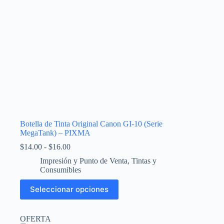
Botella de Tinta Original Canon GI-10 (Serie
MegaTank) – PIXMA
Rango
$
14.00
-
$
16.00
de
Impresión y Punto de Venta
,
Tintas y
precios:
Consumibles
desde
$14.00
Este
Seleccionar opciones
hasta
producto
$16.00
tiene
múltiples
OFERTA
variantes.