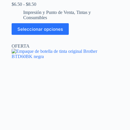
Rango
$
6.50
-
$
8.50
de
Impresión y Punto de Venta
,
Tintas y
precios:
Consumibles
desde
$6.50
Este
Seleccionar opciones
hasta
producto
$8.50
tiene
múltiples
OFERTA
variantes.
Las
opciones
se
pueden
elegir
en
la
página
de
producto