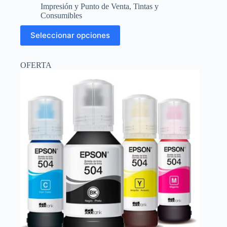
precio
precio
Impresión y Punto de Venta
,
Tintas y
original
actual
Consumibles
era:
es:
Este
$11.34.
$10.50.
Seleccionar opciones
producto
tiene
múltiples
OFERTA
variantes.
Las
opciones
se
pueden
elegir
en
la
página
de
producto