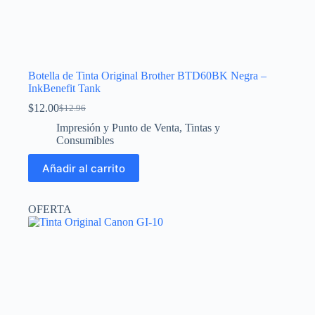
Botella de Tinta Original Brother BTD60BK Negra –
InkBenefit Tank
$
12.00
$
12.96
El
El
precio
precio
Impresión y Punto de Venta
,
Tintas y
original
actual
Consumibles
era:
es:
$12.96.
$12.00.
Añadir al carrito
OFERTA