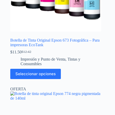
Botella de Tinta Original Epson 673 Fotográfica – Para
impresoras EcoTank
$
11.50
$
12.42
El
El
precio
precio
Impresión y Punto de Venta
,
Tintas y
original
actual
Consumibles
era:
es:
Este
$12.42.
$11.50.
Seleccionar opciones
producto
tiene
múltiples
OFERTA
variantes.
Las
opciones
se
pueden
elegir