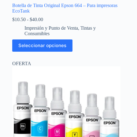
Botella de Tinta Original Epson 664 – Para impresoras
EcoTank
Rango
$
10.50
-
$
40.00
de
Impresión y Punto de Venta
,
Tintas y
precios:
Consumibles
desde
$10.50
Este
Seleccionar opciones
hasta
producto
$40.00
tiene
múltiples
OFERTA
variantes.
Las
opciones
se
pueden
elegir
en
la
página
de
producto