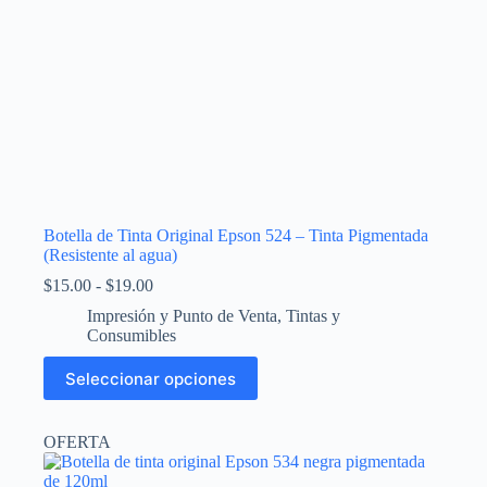
producto
Botella de Tinta Original Epson 524 – Tinta Pigmentada
(Resistente al agua)
Rango
$
15.00
-
$
19.00
de
Impresión y Punto de Venta
,
Tintas y
precios:
Consumibles
desde
$15.00
Este
Seleccionar opciones
hasta
producto
$19.00
tiene
múltiples
OFERTA
variantes.
Las
opciones