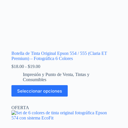
Botella de Tinta Original Epson 554 / 555 (Claria ET
Premium) – Fotográfica 6 Colores
Rango
$
18.00
-
$
19.00
de
Impresión y Punto de Venta
,
Tintas y
precios:
Consumibles
desde
$18.00
Este
Seleccionar opciones
hasta
producto
$19.00
tiene
múltiples
OFERTA
variantes.
Las
opciones
se