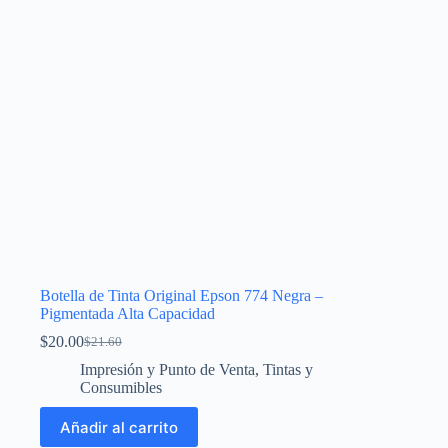
en
la
página
de
producto
Botella de Tinta Original Epson 774 Negra –
Pigmentada Alta Capacidad
$
20.00
$
21.60
El
El
precio
precio
Impresión y Punto de Venta
,
Tintas y
original
actual
Consumibles
era:
es:
$21.60.
$20.00.
Añadir al carrito