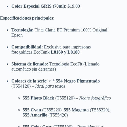
Color Especial GRIS (70ml):
$19.00
Especificaciones principales:
Tecnología:
Tinta Claria ET Premium 100% Original
Epson
Compatibilidad:
Exclusiva para impresoras
fotográficas EcoTank
L8160 y L8180
Sistema de llenado:
Tecnología EcoFit (Llenado
automático sin derrames)
Colores de la serie:
> *
554 Negro Pigmentado
(T554120) –
Ideal para textos
555 Photo Black
(T555120) –
Negro fotográfico
555 Cyan
(T555220),
555 Magenta
(T555320),
555 Amarillo
(T555420)
555 Gris / Gray
(T555520) –
Para blanco y