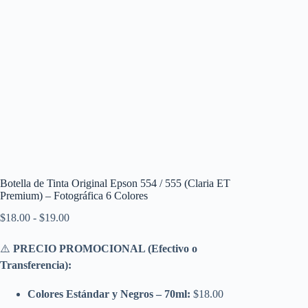
Botella de Tinta Original Epson 554 / 555 (Claria ET
Premium) – Fotográfica 6 Colores
Rango
$
18.00
-
$
19.00
de
precios:
⚠️
PRECIO PROMOCIONAL (Efectivo o
desde
Transferencia):
$18.00
hasta
$19.00
Colores Estándar y Negros – 70ml:
$18.00