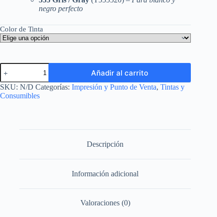
negro perfecto
Color de Tinta
Botella
Añadir al carrito
de
Tinta
SKU:
N/D
Categorías:
Impresión y Punto de Venta
,
Tintas y
Original
Consumibles
Epson
554
/
555
(Claria
ET
Descripción
Premium)
-
Fotográfica
Información adicional
6
Colores
cantidad
Valoraciones (0)