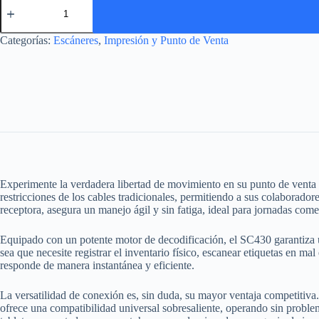
3nStar
SC430
(1D
Categorías:
Escáneres
,
Impresión y Punto de Venta
y
2D,
Inalámbrico
Bluetooth/Radio)
cantidad
Experimente la verdadera libertad de movimiento en su punto de venta 
restricciones de los cables tradicionales, permitiendo a sus colabora
receptora, asegura un manejo ágil y sin fatiga, ideal para jornadas comer
Equipado con un potente motor de decodificación, el SC430 garantiza 
sea que necesite registrar el inventario físico, escanear etiquetas en mal
responde de manera instantánea y eficiente.
La versatilidad de conexión es, sin duda, su mayor ventaja competitiva.
ofrece una compatibilidad universal sobresaliente, operando sin proble