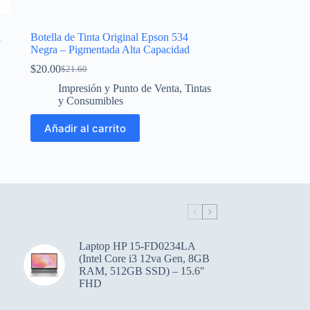
l
Botella de Tinta Original Epson 534
Negra – Pigmentada Alta Capacidad
$
20.00
$
21.60
El
El
precio
precio
Impresión y Punto de Venta
,
Tintas
original
actual
y Consumibles
era:
es:
$21.60.
$20.00.
Añadir al carrito
Laptop HP 15-FD0234LA
(Intel Core i3 12va Gen, 8GB
RAM, 512GB SSD) – 15.6″
FHD