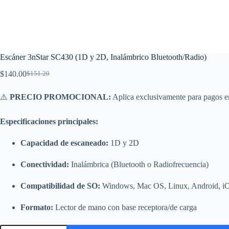
Escáner 3nStar SC430 (1D y 2D, Inalámbrico Bluetooth/Radio)
$
140.00
$
151.20
El
El
precio
precio
original
actual
⚠️
PRECIO PROMOCIONAL:
Aplica exclusivamente para pagos en
era:
es:
$151.20.
$140.00.
Especificaciones principales:
Capacidad de escaneado:
1D y 2D
Conectividad:
Inalámbrica (Bluetooth o Radiofrecuencia)
Compatibilidad de SO:
Windows, Mac OS, Linux, Android, i
Formato:
Lector de mano con base receptora/de carga
Escáner