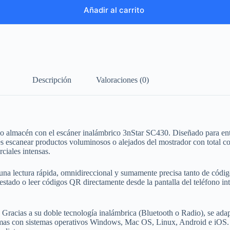
Añadir al carrito
Descripción
Valoraciones (0)
o almacén con el escáner inalámbrico 3nStar SC430. Diseñado para ento
dores escanear productos voluminosos o alejados del mostrador con tot
ciales intensas.
una lectura rápida, omnidireccional y sumamente precisa tanto de códi
 estado o leer códigos QR directamente desde la pantalla del teléfono inte
 Gracias a su doble tecnología inalámbrica (Bluetooth o Radio), se adap
mas con sistemas operativos Windows, Mac OS, Linux, Android e iOS. Est