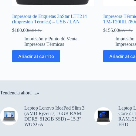
Impresora de Etiquetas 3nStar LTT214
Impresora Térmi
(Impresión Térmica) – USB / LAN
TM-T20IIIL (80
$
180.00
$
155.00
$
194.40
$
167.40
El
El
El
El
precio
precio
precio
precio
Impresión y Punto de Venta
,
Impresión 
original
actual
original
actual
Impresoras Térmicas
Impresora
era:
es:
era:
es:
$194.40.
$180.00.
$167.40.
$155.00.
Añadir al carrito
Añadir al ca
Tendencia ahora
Laptop Lenovo IdeaPad Slim 3
Laptop L
(AMD Ryzen 7, 16GB RAM
Core i5
DDR5, 512GB SSD) – 15.3″
RAM, 25
WUXGA
FHD