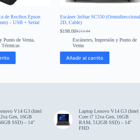
ca de Recibos Epson
Escáner 3nStar SC550 (Omnidirecciona
mm) – USB + Serial
2D, Cable)
$
198.00
$
213.84
El
El
precio
precio
y Punto de Venta
,
Escáneres
,
Impresión y Punto de
original
actual
s Térmicas
Venta
era:
es:
$213.84.
$198.00.
rrito
Añadir al carrito
enovo V14 G3 (Intel
Laptop Lenovo V14 G3 (Intel
 12va Gen, 16GB
Core i7 12va Gen, 16GB
6GB SSD) – 14″
RAM, 512GB SSD) – 14″
FHD