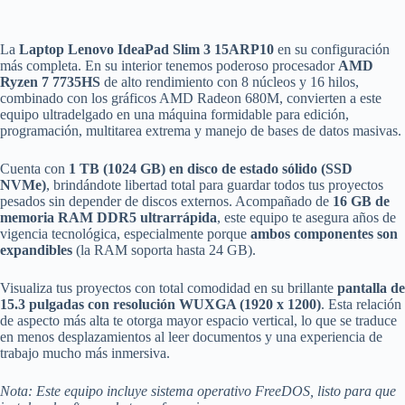
WUXGA
cantidad
La
Laptop Lenovo IdeaPad Slim 3 15ARP10
en su configuración
más completa. En su interior tenemos poderoso procesador
AMD
Ryzen 7 7735HS
de alto rendimiento con 8 núcleos y 16 hilos,
combinado con los gráficos AMD Radeon 680M, convierten a este
equipo ultradelgado en una máquina formidable para edición,
programación, multitarea extrema y manejo de bases de datos masivas.
Cuenta con
1 TB (1024 GB) en disco de estado sólido (SSD
NVMe)
, brindándote libertad total para guardar todos tus proyectos
pesados sin depender de discos externos. Acompañado de
16 GB de
memoria RAM DDR5 ultrarrápida
, este equipo te asegura años de
vigencia tecnológica, especialmente porque
ambos componentes son
expandibles
(la RAM soporta hasta 24 GB).
Visualiza tus proyectos con total comodidad en su brillante
pantalla de
15.3 pulgadas con resolución WUXGA (1920 x 1200)
. Esta relación
de aspecto más alta te otorga mayor espacio vertical, lo que se traduce
en menos desplazamientos al leer documentos y una experiencia de
trabajo mucho más inmersiva.
Nota: Este equipo incluye sistema operativo FreeDOS, listo para que