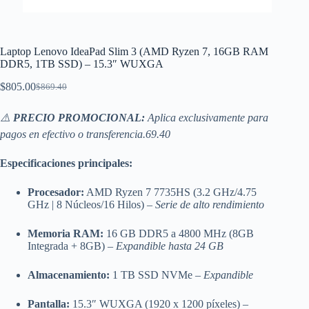
Laptop Lenovo IdeaPad Slim 3 (AMD Ryzen 7, 16GB RAM
DDR5, 1TB SSD) – 15.3″ WUXGA
$
805.00
$
869.40
El
El
precio
precio
original
actual
⚠️
PRECIO PROMOCIONAL:
Aplica exclusivamente para
era:
es:
pagos en efectivo o transferencia.69.40
$869.40.
$805.00.
Especificaciones principales:
Procesador:
AMD Ryzen 7 7735HS (3.2 GHz/4.75
GHz | 8 Núcleos/16 Hilos) –
Serie de alto rendimiento
Memoria RAM:
16 GB DDR5 a 4800 MHz (8GB
Integrada + 8GB) –
Expandible hasta 24 GB
Almacenamiento:
1 TB SSD NVMe –
Expandible
Pantalla:
15.3″ WUXGA (1920 x 1200 píxeles) –