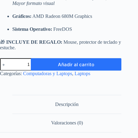
Mayor formato visual
Gráficos:
AMD Radeon 680M Graphics
Sistema Operativo:
FreeDOS
🎁
INCLUYE DE REGALO:
Mouse, protector de teclado y
estuche.
Laptop
Añadir al carrito
Lenovo
IdeaPad
Categorías:
Computadoras y Laptops
,
Laptops
Slim
3
(AMD
Ryzen
7,
16GB
Descripción
RAM
DDR5,
1TB
Valoraciones (0)
SSD)
-
15.3"