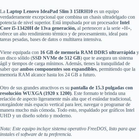
15.3"
WUXGA
cantidad
La
Laptop Lenovo IdeaPad Slim 3 15IRH10
es un equipo
verdaderamente excepcional que combina un chasis ultradelgado con
potencia de nivel superior. Está impulsada por un procesador
Intel
Core i5-13420H de 13va generación,
al pertenecer a la serie «H»,
ofrece un alto rendimiento térmico y de procesamiento, ideal para
tareas pesadas, bases de datos o multitarea intensiva.
Viene equipada con
16 GB de memoria RAM DDR5 ultrarrápida
y
un disco sólido (
SSD NVMe de 512 GB
) que te asegura un sistema
ágil y tiempos de carga mínimos. Además, tienes la tranquilidad de
saber que
ambos componentes son expandibles
, permitiendo que la
memoria RAM alcance hasta los 24 GB a futuro.
Otro de sus grandes atractivos es su
pantalla de 15.3 pulgadas con
resolución WUXGA (1920 x 1200)
. Este formato te brinda una
relación de aspecto ligeramente más alta que el estándar tradicional,
otorgándote más espacio vertical para leer, navegar o programar de
manera mucho más cómoda. Todo esto, respaldado por gráficos Intel
UHD y un diseño sobrio y moderno.
Nota: Este equipo incluye sistema operativo FreeDOS, listo para que
instales el software de tu preferencia.