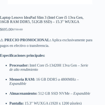
Laptop Lenovo IdeaPad Slim 3 (Intel Core i5 13va Gen,
16GB RAM DDR5, 512GB SSD) – 15.3″ WUXGA
$
695.00
$
750.60
El
El
precio
precio
original
actual
⚠️
PRECIO PROMOCIONAL:
Aplica exclusivamente para
era:
es:
pagos en efectivo o transferencia.
$750.60.
$695.00.
Especificaciones principales:
Procesador:
Intel Core i5-13420H 13va Gen –
Serie
de alto rendimiento
Memoria RAM:
16 GB DDR5 a 4800MHz –
Expandible
Almacenamiento:
512 GB SSD NVMe –
Expandible
Pantalla:
15.3″ WUXGA (1920 x 1200 píxeles)