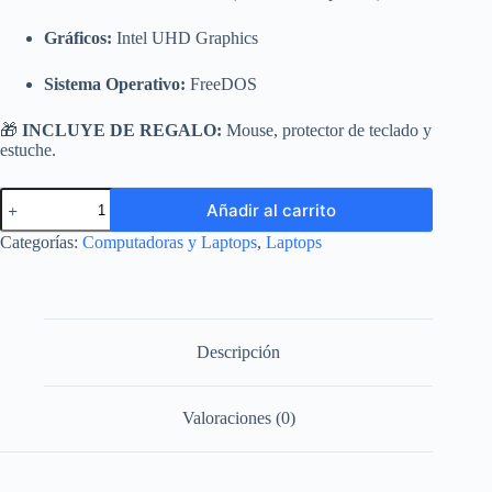
Gráficos:
Intel UHD Graphics
Sistema Operativo:
FreeDOS
🎁
INCLUYE DE REGALO:
Mouse, protector de teclado y
estuche.
Laptop
Añadir al carrito
Lenovo
IdeaPad
Categorías:
Computadoras y Laptops
,
Laptops
Slim
3
(Intel
Core
i5
13va
Descripción
Gen,
16GB
RAM
Valoraciones (0)
DDR5,
512GB
SSD)
-