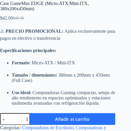
Case GameMax EDGE (Micro-ATX/Mini-ITX,
380x200x450mm)
$
42.00
$
45.36
El
El
precio
precio
original
actual
⚠️
PRECIO PROMOCIONAL:
Aplica exclusivamente para
era:
es:
pagos en efectivo o transferencia
$45.36.
$42.00.
Especificaciones principales:
Formato:
Micro-ATX / Mini-ITX
Tamaño / dimensiones:
380mm x 200mm x 450mm
(Full Case)
Uso ideal:
Computadoras Gaming compactas, setups de
alto rendimiento en espacios optimizados y estaciones
multimedia avanzadas con refrigeración líquida.
Case
Añadir al carrito
GameMax
EDGE
Categorías:
Computadoras de Escritorio
,
Computadoras y
(Micro-