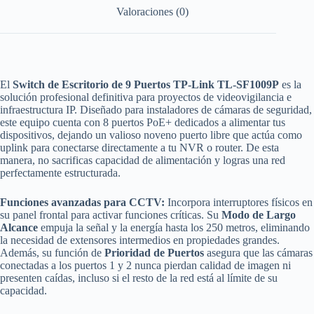
Puertos
Valoraciones (0)
PoE
CCTV)
cantidad
El
Switch de Escritorio de 9 Puertos TP-Link TL-SF1009P
es la
solución profesional definitiva para proyectos de videovigilancia e
infraestructura IP. Diseñado para instaladores de cámaras de seguridad,
este equipo cuenta con 8 puertos PoE+ dedicados a alimentar tus
dispositivos, dejando un valioso noveno puerto libre que actúa como
uplink para conectarse directamente a tu NVR o router. De esta
manera, no sacrificas capacidad de alimentación y logras una red
perfectamente estructurada.
Funciones avanzadas para CCTV:
Incorpora interruptores físicos en
su panel frontal para activar funciones críticas. Su
Modo de Largo
Alcance
empuja la señal y la energía hasta los 250 metros, eliminando
la necesidad de extensores intermedios en propiedades grandes.
Además, su función de
Prioridad de Puertos
asegura que las cámaras
conectadas a los puertos 1 y 2 nunca pierdan calidad de imagen ni
presenten caídas, incluso si el resto de la red está al límite de su
capacidad.