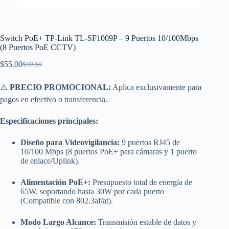
Switch PoE+ TP-Link TL-SF1009P – 9 Puertos 10/100Mbps
(8 Puertos PoE CCTV)
$
55.00
$
59.50
El
El
precio
precio
original
actual
⚠️
PRECIO PROMOCIONAL:
Aplica exclusivamente para
era:
es:
pagos en efectivo o transferencia.
$59.50.
$55.00.
Especificaciones principales:
Diseño para Videovigilancia:
9 puertos RJ45 de
10/100 Mbps (8 puertos PoE+ para cámaras y 1 puerto
de enlace/Uplink).
Alimentación PoE+:
Presupuesto total de energía de
65W, soportando hasta 30W por cada puerto
(Compatible con 802.3af/at).
Modo Largo Alcance:
Transmisión estable de datos y