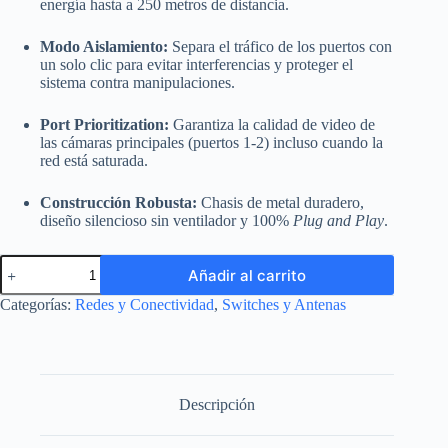
energía hasta a 250 metros de distancia.
Modo Aislamiento:
Separa el tráfico de los puertos con
un solo clic para evitar interferencias y proteger el
sistema contra manipulaciones.
Port Prioritization:
Garantiza la calidad de video de
las cámaras principales (puertos 1-2) incluso cuando la
red está saturada.
Construcción Robusta:
Chasis de metal duradero,
diseño silencioso sin ventilador y 100%
Plug and Play
.
Switch
Añadir al carrito
PoE+
TP-
Categorías:
Redes y Conectividad
,
Switches y Antenas
Link
TL-
SF1009P
-
9
Puertos
Descripción
10/100Mbps
(8