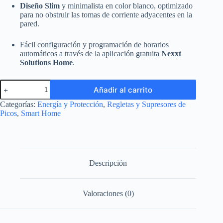
Diseño Slim
y minimalista en color blanco, optimizado
para no obstruir las tomas de corriente adyacentes en la
pared.
Fácil configuración y programación de horarios
automáticos a través de la aplicación gratuita
Nexxt
Solutions Home
.
Enchufe
Añadir al carrito
Inteligente
Dual
Categorías:
Energía y Protección
,
Regletas y Supresores de
Wi-
Picos
,
Smart Home
Fi
Nexxt
NHPD610
cantidad
Descripción
Valoraciones (0)