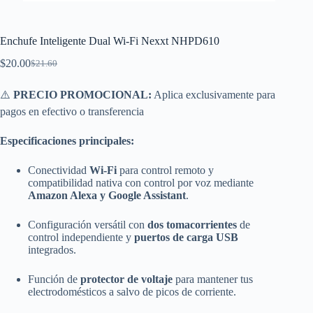
Enchufe Inteligente Dual Wi-Fi Nexxt NHPD610
$
20.00
$
21.60
El
El
precio
precio
original
actual
⚠️
PRECIO PROMOCIONAL:
Aplica exclusivamente para
era:
es:
pagos en efectivo o transferencia
$21.60.
$20.00.
Especificaciones principales:
Conectividad
Wi-Fi
para control remoto y
compatibilidad nativa con control por voz mediante
Amazon Alexa y Google Assistant
.
Configuración versátil con
dos tomacorrientes
de
control independiente y
puertos de carga USB
integrados.
Función de
protector de voltaje
para mantener tus
electrodomésticos a salvo de picos de corriente.