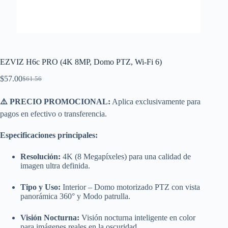
EZVIZ H6c PRO (4K 8MP, Domo PTZ, Wi-Fi 6)
$
57.00
$
61.56
El
El
precio
precio
original
actual
⚠️ PRECIO PROMOCIONAL:
Aplica exclusivamente para
era:
es:
pagos en efectivo o transferencia.
$61.56.
$57.00.
Especificaciones principales:
Resolución:
4K (8 Megapíxeles) para una calidad de
imagen ultra definida.
Tipo y Uso:
Interior – Domo motorizado PTZ con vista
panorámica 360° y Modo patrulla.
Visión Nocturna:
Visión nocturna inteligente en color
para imágenes reales en la oscuridad.