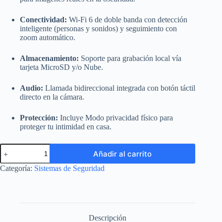
Conectividad:
Wi-Fi 6 de doble banda con detección
inteligente (personas y sonidos) y seguimiento con
zoom automático.
Almacenamiento:
Soporte para grabación local vía
tarjeta MicroSD y/o Nube.
Audio:
Llamada bidireccional integrada con botón táctil
directo en la cámara.
Protección:
Incluye Modo privacidad físico para
proteger tu intimidad en casa.
EZVIZ
Añadir al carrito
H6c
PRO
Categoría:
Sistemas de Seguridad
(4K
8MP,
Domo
PTZ,
Wi-
Fi
Descripción