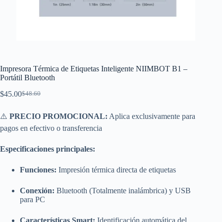
Impresora Térmica de Etiquetas Inteligente NIIMBOT B1 –
Portátil Bluetooth
$
45.00
$
48.60
El
El
precio
precio
original
actual
⚠️
PRECIO PROMOCIONAL:
Aplica exclusivamente para
era:
es:
pagos en efectivo o transferencia
$48.60.
$45.00.
Especificaciones principales:
Funciones:
Impresión térmica directa de etiquetas
Conexión:
Bluetooth (Totalmente inalámbrica) y USB
para PC
Características Smart:
Identificación automática del