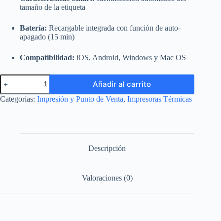
tamaño de la etiqueta
Batería:
Recargable integrada con función de auto-
apagado (15 min)
Compatibilidad:
iOS, Android, Windows y Mac OS
Impresora
Añadir al carrito
Térmica
de
Categorías:
Impresión y Punto de Venta
,
Impresoras Térmicas
Etiquetas
Inteligente
NIIMBOT
B1
-
Portátil
Descripción
Bluetooth
cantidad
Valoraciones (0)