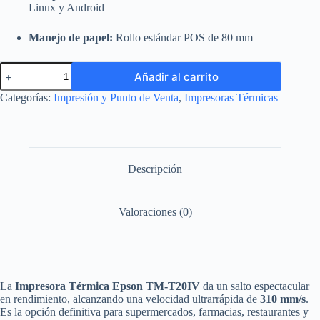
Linux y Android
Manejo de papel:
Rollo estándar POS de 80 mm
Impresora
Añadir al carrito
Térmica
de
Categorías:
Impresión y Punto de Venta
,
Impresoras Térmicas
Recibos
Epson
TM-
T20IV
(80mm)
-
Descripción
USB
/
Serial
Valoraciones (0)
/
Ethernet
cantidad
La
Impresora Térmica Epson TM-T20IV
da un salto espectacular
en rendimiento, alcanzando una velocidad ultrarrápida de
310 mm/s
.
Es la opción definitiva para supermercados, farmacias, restaurantes y