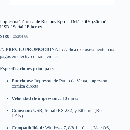
Impresora Térmica de Recibos Epson TM-T20IV (80mm) –
USB / Serial / Ethernet
$
189.50
$
204.66
El
El
precio
precio
original
actual
⚠️
PRECIO PROMOCIONAL:
Aplica exclusivamente para
era:
es:
pagos en efectivo o transferencia
$204.66.
$189.50.
Especificaciones principales:
Funciones:
Impresora de Punto de Venta, impresión
térmica directa
Velocidad de impresión:
310 mm/s
Conexión:
USB, Serial (RS-232) y Ethernet (Red
LAN)
Compatibilidad:
Windows 7, 8/8.1, 10, 11, Mac OS,