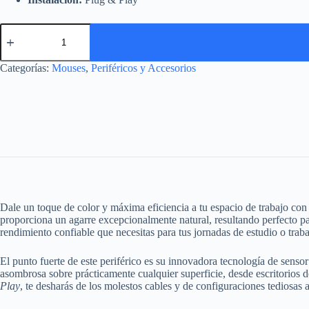
Mouse
Genius
NX-
7005
Categorías:
Mouses
,
Periféricos y Accesorios
(BlueEye
1200
DPI)
cantidad
Dale un toque de color y máxima eficiencia a tu espacio de trabajo con
proporciona un agarre excepcionalmente natural, resultando perfecto para
rendimiento confiable que necesitas para tus jornadas de estudio o traba
El punto fuerte de este periférico es su innovadora tecnología de senso
asombrosa sobre prácticamente cualquier superficie, desde escritorios 
Play
, te desharás de los molestos cables y de configuraciones tediosas a