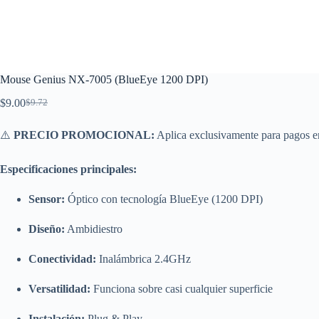
Mouse Genius NX-7005 (BlueEye 1200 DPI)
$
9.00
$
9.72
El
El
precio
precio
original
actual
⚠️
PRECIO PROMOCIONAL:
Aplica exclusivamente para pagos en
era:
es:
$9.72.
$9.00.
Especificaciones principales:
Sensor:
Óptico con tecnología BlueEye (1200 DPI)
Diseño:
Ambidiestro
Conectividad:
Inalámbrica 2.4GHz
Versatilidad:
Funciona sobre casi cualquier superficie
Instalación:
Plug & Play