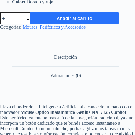
Color:
Dorado y rojo
Mouse
Añadir al carrito
Genius
NX-
Categorías:
Mouses
,
Periféricos y Accesorios
7125
Copilot
(Óptico
Inalámbrico
IA)
cantidad
Descripción
Valoraciones (0)
Lleva el poder de la Inteligencia Artificial al alcance de tu mano con el
innovador
Mouse Óptico Inalámbrico Genius NX-7125 Copilot
.
Este periférico va mucho más allá de la navegación tradicional, ya que
incorpora un botón dedicado que te brinda acceso instantáneo a
Microsoft Copilot. Con un solo clic, podrás agilizar tus tareas diarias,
generar textos, buscar información compleja o potenciar tu creatividad