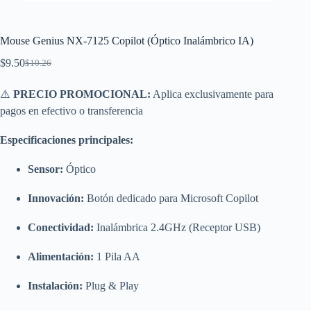
Mouse Genius NX-7125 Copilot (Óptico Inalámbrico IA)
$
9.50
$
10.26
El
El
precio
precio
original
actual
⚠️
PRECIO PROMOCIONAL:
Aplica exclusivamente para
era:
es:
pagos en efectivo o transferencia
$10.26.
$9.50.
Especificaciones principales:
Sensor:
Óptico
Innovación:
Botón dedicado para Microsoft Copilot
Conectividad:
Inalámbrica 2.4GHz (Receptor USB)
Alimentación:
1 Pila AA
Instalación:
Plug & Play