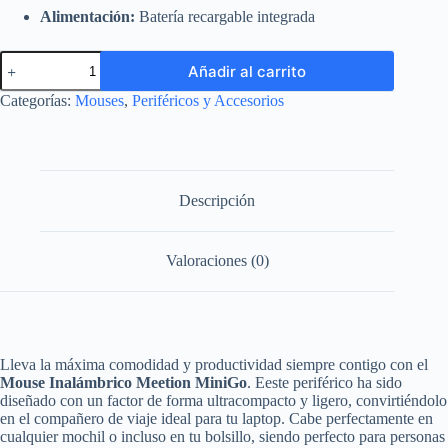
Alimentación:
Batería recargable integrada
Mouse
Añadir al carrito
Meetion
MiniGo
Categorías:
Mouses
,
Periféricos y Accesorios
MT-
MINIGO
(Inalámbrico
Recargable)
cantidad
Descripción
Valoraciones (0)
Lleva la máxima comodidad y productividad siempre contigo con el
Mouse Inalámbrico Meetion MiniGo
. Eeste periférico ha sido
diseñado con un factor de forma ultracompacto y ligero, convirtiéndolo
en el compañero de viaje ideal para tu laptop. Cabe perfectamente en
cualquier mochil o incluso en tu bolsillo, siendo perfecto para personas