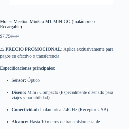
Mouse Meetion MiniGo MT-MINIGO (Inalámbrico
Recargable)
$
7.75
$
8.37
El
El
precio
precio
original
actual
⚠️
PRECIO PROMOCIONAL:
Aplica exclusivamente para
era:
es:
pagos en efectivo o transferencia
$8.37.
$7.75.
Especificaciones principales:
Sensor:
Óptico
Diseño:
Mini / Compacto (Especialmente diseñado para
viajes y portabilidad)
Conectividad:
Inalámbrica 2.4GHz (Receptor USB)
Alcance:
Hasta 10 metros de transmisión estable