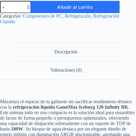
Refrigeración
Añadir al carrito
Líquida
GameMax
Categorías:
Componentes de PC
,
Refrigeración
,
Refrigeración
Iceburg
Líquida
120
Infinity
BK
-
120mm
cantidad
Descripción
Valoraciones (0)
Maximiza el espacio de tu gabinete sin sacrificar rendimiento térmico
con la
refrigeración líquida GameMax Iceburg 120 Infinity BK
.
Este sistema todo en uno compacto es la solución ideal para ensambles
de factor de forma pequeño o presupuestos optimizados, ofreciendo
una capacidad de disipación sobresaliente con un soporte de TDP de
hasta
180W
. Su bloque de agua destaca por un elegante diseño de
espejo infinito con iluminación ARGB sincronizable, aportando una