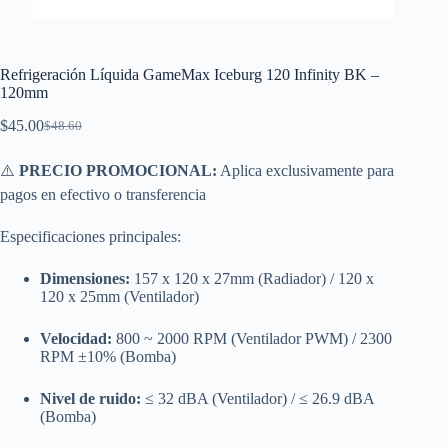
Refrigeración Líquida GameMax Iceburg 120 Infinity BK –
120mm
$
45.00
$
48.60
El
El
precio
precio
original
actual
⚠️
PRECIO PROMOCIONAL:
Aplica exclusivamente para
era:
es:
pagos en efectivo o transferencia
$48.60.
$45.00.
Especificaciones principales:
Dimensiones:
157 x 120 x 27mm (Radiador) / 120 x
120 x 25mm (Ventilador)
Velocidad:
800 ~ 2000 RPM (Ventilador PWM) / 2300
RPM ±10% (Bomba)
Nivel de ruido:
≤ 32 dBA (Ventilador) / ≤ 26.9 dBA
(Bomba)