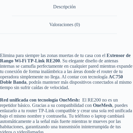
-
Descripción
Dual
Band
OneMesh
Valoraciones (0)
cantidad
Elimina para siempre las zonas muertas de tu casa con el
Extensor de
Rango Wi-Fi TP-Link RE200
. Su elegante diseño de antenas
internas se camufla perfectamente en cualquier pared mientras expande
tu conexión de forma inalámbrica a las áreas donde el router de tu
operadora simplemente no llega. Al contar con tecnología
AC750
Doble Banda
, podrás mantener más dispositivos conectados al mismo
tiempo sin sufrir caídas de velocidad.
Red unificada con tecnología OneMesh:
El RE200 no es un
repetidor básico. Gracias a su compatibilidad con
OneMesh
, puedes
enlazarlo a tu router TP-Link compatible y crear una sola red unificada
bajo el mismo nombre y contraseña. Tu teléfono o laptop cambiará
automáticamente a la señal más fuerte mientras te mueves por las
habitaciones, garantizando una transmisión ininterrumpida de tus
videos o videollamadas.