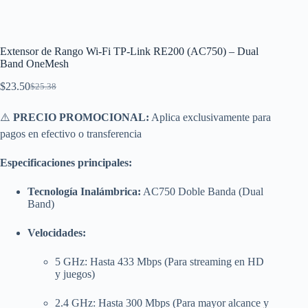
Extensor de Rango Wi-Fi TP-Link RE200 (AC750) – Dual
Band OneMesh
$
23.50
$
25.38
El
El
precio
precio
original
actual
⚠️
PRECIO PROMOCIONAL:
Aplica exclusivamente para
era:
es:
pagos en efectivo o transferencia
$25.38.
$23.50.
Especificaciones principales:
Tecnología Inalámbrica:
AC750 Doble Banda (Dual
Band)
Velocidades:
5 GHz: Hasta 433 Mbps (Para streaming en HD
y juegos)
2.4 GHz: Hasta 300 Mbps (Para mayor alcance y