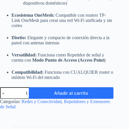
dispositivos domésticos)
Ecosistema OneMesh:
Compatible con routers TP-
Link OneMesh para crear una red Wi-Fi unificada y sin
cortes
Diseño:
Elegante y compacto de conexión directa a la
pared con antenas internas
Versatilidad:
Funciona como Repetidor de señal y
cuenta con
Modo Punto de Acceso (Access Point)
Compatibilidad:
Funciona con CUALQUIER router o
módem Wi-Fi del mercado
Extensor
Añadir al carrito
de
Rango
Categorías:
Redes y Conectividad
,
Repetidores y Extensores
Wi-
de Señal
Fi
TP-
Link
RE200
(AC750)