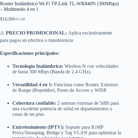
Router Inalámbrico Wi-Fi TP-Link TL-WR840N (300Mbps)
– Multimodo 4 en 1
$
16.00
$
17.28
El
El
precio
precio
original
actual
⚠️
PRECIO PROMOCIONAL:
Aplica exclusivamente
era:
es:
para pagos en efectivo o transferencia
$17.28.
$16.00.
Especificaciones principales:
Tecnología Inalámbrica:
Wireless-N con velocidades
de hasta 300 Mbps (Banda de 2.4 GHz).
Versatilidad 4 en 1:
Funciona como Router, Extensor
de Rango (Repetidor), Punto de Acceso y WISP.
Cobertura confiable:
2 antenas externas de 5dBi para
una excelente potencia de señal en departamentos o
casas de un piso.
Entretenimiento (IPTV):
Soporte para IGMP
Proxy/Snooping, Bridge y Tag VLAN para optimizar la