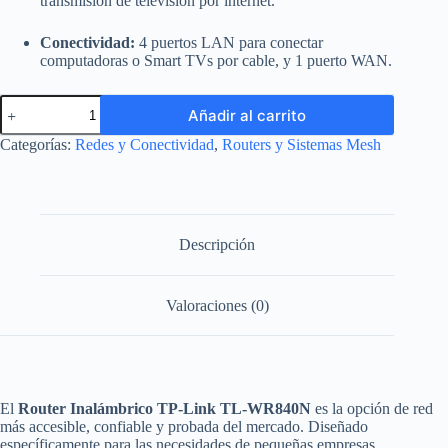
transmisión de televisión por internet.
Conectividad:
4 puertos LAN para conectar
computadoras o Smart TVs por cable, y 1 puerto WAN.
Router
Añadir al carrito
Inalámbrico
Wi-
Categorías:
Redes y Conectividad
,
Routers y Sistemas Mesh
Fi
TP-
Link
TL-
WR840N
(300Mbps)
Descripción
-
Multimodo
4
Valoraciones (0)
en
1
cantidad
El
Router Inalámbrico TP-Link TL-WR840N
es la opción de red
más accesible, confiable y probada del mercado. Diseñado
específicamente para las necesidades de pequeñas empresas,