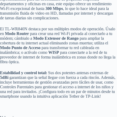
departamentos y oficinas en casa, este equipo ofrece un rendimiento
Wi-Fi excepcional de hasta
300 Mbps
, lo que lo hace ideal para la
transmisión fluida de video en HD, llamadas por internet y descargas
de tareas diarias sin complicaciones.
El TL-WR840N destaca por sus múltiples modos de operación. Úsalo
en
Modo Router
para crear una red Wi-Fi privada al conectarlo a tu
módem; cámbialo a
Modo Extensor de Rango
para ampliar la
cobertura de tu internet actual eliminando zonas muertas; utiliza el
Modo Punto de Acceso
para transformar tu red cableada en
inalámbrica; o actívalo como
WISP
para conectarte a la red de tu
proveedor de internet de forma inalámbrica en zonas donde no llega la
fibra óptica.
Estabilidad y control total:
Sus dos potentes antenas externas de
5dBi
garantizan que la señal llegue con fuerza a cada rincón. Además,
incluye herramientas de gestión avanzadas pero fáciles de usar, como
Controles Parentales para gestionar el acceso a internet de los niños y
una red para invitados. ¡Configura todo en un par de minutos desde tu
smartphone usando la intuitiva aplicación Tether de TP-Link!