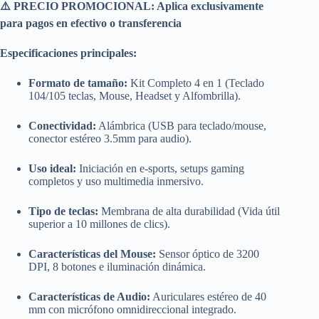
original
actual
⚠️ PRECIO PROMOCIONAL: Aplica exclusivamente
era:
es:
para pagos en efectivo o transferencia
$19.98.
$18.50.
Especificaciones principales:
Formato de tamaño:
Kit Completo 4 en 1 (Teclado
104/105 teclas, Mouse, Headset y Alfombrilla).
Conectividad:
Alámbrica (USB para teclado/mouse,
conector estéreo 3.5mm para audio).
Uso ideal:
Iniciación en e-sports, setups gaming
completos y uso multimedia inmersivo.
Tipo de teclas:
Membrana de alta durabilidad (Vida útil
superior a 10 millones de clics).
Características del Mouse:
Sensor óptico de 3200
DPI, 8 botones e iluminación dinámica.
Características de Audio:
Auriculares estéreo de 40
mm con micrófono omnidireccional integrado.