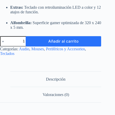
Extras:
Teclado con retroiluminación LED a color y 12
atajos de función.
Alfombrilla:
Superficie gamer optimizada de 320 x 240
x 5 mm.
Teclado
Añadir al carrito
Meetion
C500
Categorías:
Audio
,
Mouses
,
Periféricos y Accesorios
,
Kit
Teclados
4
en
1
(Completo,
Membrana)
cantidad
Descripción
Valoraciones (0)