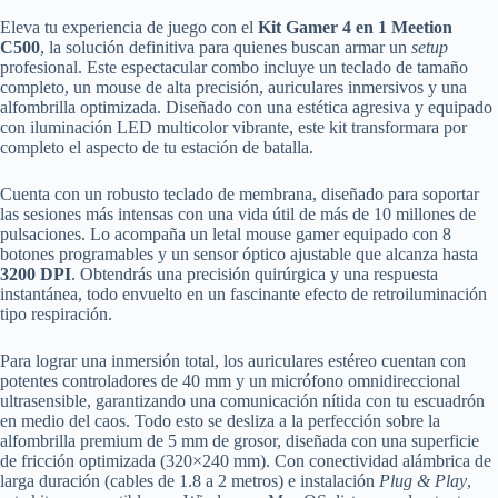
Eleva tu experiencia de juego con el
Kit Gamer 4 en 1 Meetion
C500
, la solución definitiva para quienes buscan armar un
setup
profesional. Este espectacular combo incluye un teclado de tamaño
completo, un mouse de alta precisión, auriculares inmersivos y una
alfombrilla optimizada. Diseñado con una estética agresiva y equipado
con iluminación LED multicolor vibrante, este kit transformara por
completo el aspecto de tu estación de batalla.
Cuenta con un robusto teclado de membrana, diseñado para soportar
las sesiones más intensas con una vida útil de más de 10 millones de
pulsaciones. Lo acompaña un letal mouse gamer equipado con 8
botones programables y un sensor óptico ajustable que alcanza hasta
3200 DPI
. Obtendrás una precisión quirúrgica y una respuesta
instantánea, todo envuelto en un fascinante efecto de retroiluminación
tipo respiración.
Para lograr una inmersión total, los auriculares estéreo cuentan con
potentes controladores de 40 mm y un micrófono omnidireccional
ultrasensible, garantizando una comunicación nítida con tu escuadrón
en medio del caos. Todo esto se desliza a la perfección sobre la
alfombrilla premium de 5 mm de grosor, diseñada con una superficie
de fricción optimizada (320×240 mm). Con conectividad alámbrica de
larga duración (cables de 1.8 a 2 metros) e instalación
Plug & Play
,