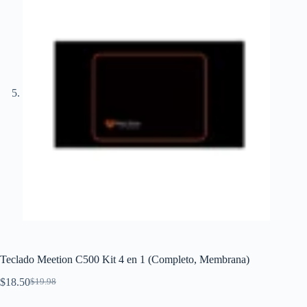
Teclado Meetion C500 Kit 4 en 1 (Completo, Membrana)
$
18.50
$
19.98
El
El
precio
precio