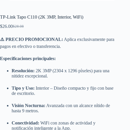
TP-Link Tapo C110 (2K 3MP, Interior, WiFi)
$
26.00
$
28.08
El
El
precio
precio
original
actual
⚠️ PRECIO PROMOCIONAL:
Aplica exclusivamente para
era:
es:
pagos en efectivo o transferencia.
$28.08.
$26.00.
Especificaciones principales:
Resolución:
2K 3MP (2304 x 1296 píxeles) para una
nitidez excepcional.
Tipo y Uso:
Interior – Diseño compacto y fijo con base
de escritorio.
Visión Nocturna:
Avanzada con un alcance nítido de
hasta 9 metros.
Conectividad:
WiFi con zonas de actividad y
notificación inteligente a la App.