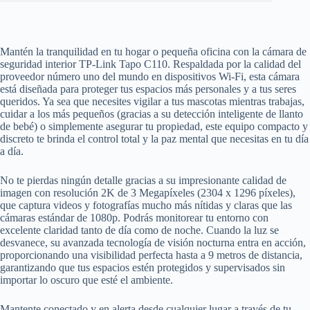
Mantén la tranquilidad en tu hogar o pequeña oficina con la cámara de
seguridad interior TP-Link Tapo C110. Respaldada por la calidad del
proveedor número uno del mundo en dispositivos Wi-Fi, esta cámara
está diseñada para proteger tus espacios más personales y a tus seres
queridos. Ya sea que necesites vigilar a tus mascotas mientras trabajas,
cuidar a los más pequeños (gracias a su detección inteligente de llanto
de bebé) o simplemente asegurar tu propiedad, este equipo compacto y
discreto te brinda el control total y la paz mental que necesitas en tu día
a día.
No te pierdas ningún detalle gracias a su impresionante calidad de
imagen con resolución 2K de 3 Megapíxeles (2304 x 1296 píxeles),
que captura videos y fotografías mucho más nítidas y claras que las
cámaras estándar de 1080p. Podrás monitorear tu entorno con
excelente claridad tanto de día como de noche. Cuando la luz se
desvanece, su avanzada tecnología de visión nocturna entra en acción,
proporcionando una visibilidad perfecta hasta a 9 metros de distancia,
garantizando que tus espacios estén protegidos y supervisados sin
importar lo oscuro que esté el ambiente.
Mantente conectado y en alerta desde cualquier lugar a través de tu