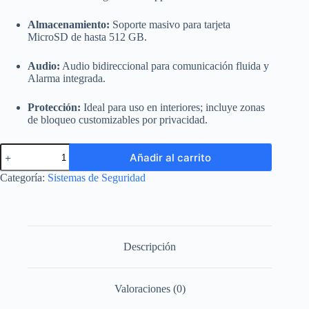
Almacenamiento:
Soporte masivo para tarjeta
MicroSD de hasta 512 GB.
Audio:
Audio bidireccional para comunicación fluida y
Alarma integrada.
Protección:
Ideal para uso en interiores; incluye zonas
de bloqueo customizables por privacidad.
TP-
Añadir al carrito
Link
Tapo
Categoría:
Sistemas de Seguridad
C110
(2K
3MP,
Interior,
WiFi)
cantidad
Descripción
Valoraciones (0)