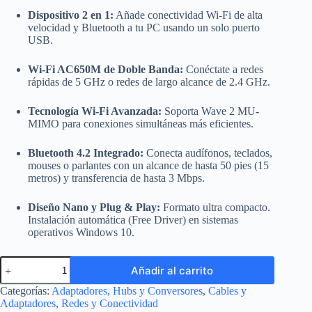
Dispositivo 2 en 1:
Añade conectividad Wi-Fi de alta
velocidad y Bluetooth a tu PC usando un solo puerto
USB.
Wi-Fi AC650M de Doble Banda:
Conéctate a redes
rápidas de 5 GHz o redes de largo alcance de 2.4 GHz.
Tecnología Wi-Fi Avanzada:
Soporta Wave 2 MU-
MIMO para conexiones simultáneas más eficientes.
Bluetooth 4.2 Integrado:
Conecta audífonos, teclados,
mouses o parlantes con un alcance de hasta 50 pies (15
metros) y transferencia de hasta 3 Mbps.
Diseño Nano y Plug & Play:
Formato ultra compacto.
Instalación automática (Free Driver) en sistemas
operativos Windows 10.
Adaptador
Añadir al carrito
USB
2
Categorías:
Adaptadores, Hubs y Conversores
,
Cables y
en
Adaptadores
,
Redes y Conectividad
1