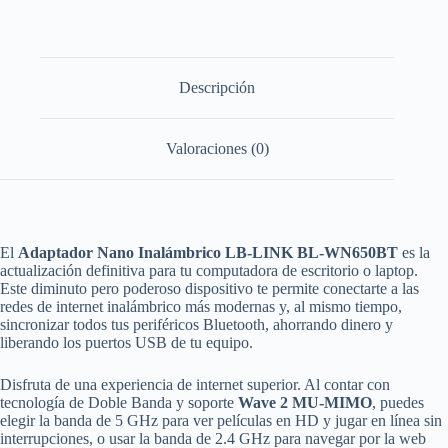
LB-
LINK
BL-
WN650BT
-
Descripción
Wi-
Fi
Dual
Valoraciones (0)
Band
AC650
+
Bluetooth
4.2
Nano
cantidad
El
Adaptador Nano Inalámbrico LB-LINK BL-WN650BT
es la
actualización definitiva para tu computadora de escritorio o laptop.
Este diminuto pero poderoso dispositivo te permite conectarte a las
redes de internet inalámbrico más modernas y, al mismo tiempo,
sincronizar todos tus periféricos Bluetooth, ahorrando dinero y
liberando los puertos USB de tu equipo.
Disfruta de una experiencia de internet superior. Al contar con
tecnología de Doble Banda y soporte
Wave 2 MU-MIMO
, puedes
elegir la banda de 5 GHz para ver películas en HD y jugar en línea sin
interrupciones, o usar la banda de 2.4 GHz para navegar por la web