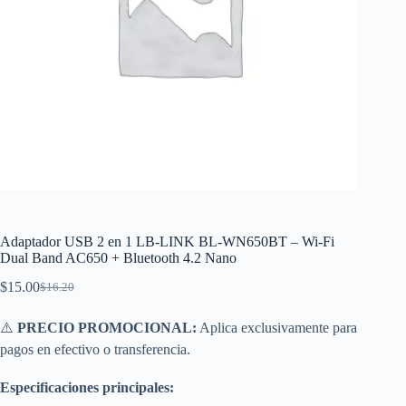
Adaptador USB 2 en 1 LB-LINK BL-WN650BT – Wi-Fi
Dual Band AC650 + Bluetooth 4.2 Nano
$
15.00
$
16.20
El
El
precio
precio
original
actual
⚠️
PRECIO PROMOCIONAL:
Aplica exclusivamente para
era:
es:
pagos en efectivo o transferencia.
$16.20.
$15.00.
Especificaciones principales: