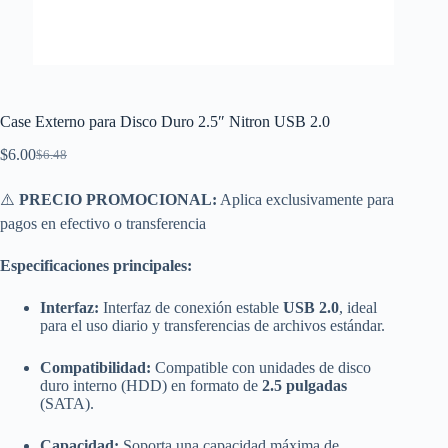
Case Externo para Disco Duro 2.5″ Nitron USB 2.0
$
6.00
$
6.48
El
El
precio
precio
original
actual
⚠️
PRECIO PROMOCIONAL:
Aplica exclusivamente para
era:
es:
pagos en efectivo o transferencia
$6.48.
$6.00.
Especificaciones principales:
Interfaz:
Interfaz de conexión estable
USB 2.0
, ideal
para el uso diario y transferencias de archivos estándar.
Compatibilidad:
Compatible con unidades de disco
duro interno (HDD) en formato de
2.5 pulgadas
(SATA).
Capacidad:
Soporta una capacidad máxima de