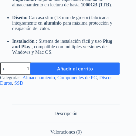
almacenamiento en lectura de hasta
1000GB (1TB)
.
Diseño:
Carcasa slim (13 mm de grosor) fabricada
íntegramente en
aluminio
para máxima protección y
disipación del calor.
Instalación :
Sistema de instalación fácil y uso
Plug
and Play
, compatible con múltiples versiones de
Windows y Mac OS.
Case
Añadir al carrito
Externo
para
Categorías:
Almacenamiento
,
Componentes de PC
,
Discos
Disco
Duros
,
SSD
Duro
2.5"
Nitron
USB
2.0
cantidad
Descripción
Valoraciones (0)