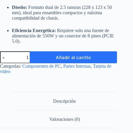
Diseño:
Formato dual de 2.5 ranuras (228 x 123 x 50
mm), ideal para ensambles compactos y máxima
compatibilidad de chasis.
Eficiencia Energética:
Requiere solo una fuente de
alimentación de 550W y un conector de 8 pines (PCIE
5.0).
Tarjeta
Añadir al carrito
Gráfica
ASUS
Categorías:
Componentes de PC
,
Partes Internas
,
Tarjeta de
Dual
video
GeForce
RTX
5060
OC
Edition
8GB
Descripción
cantidad
Valoraciones (0)