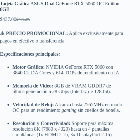
Tarjeta Gráfica ASUS Dual GeForce RTX 5060 OC Edition
8GB
$
437.00
$
471.96
El
El
precio
precio
original
actual
⚠️ PRECIO PROMOCIONAL:
Aplica exclusivamente para
era:
es:
pagos en efectivo o transferencia
$471.96.
$437.00.
Especificaciones principales:
Motor Gráfico:
NVIDIA GeForce RTX 5060 con
3840 CUDA Cores y 614 TOPs de rendimiento en IA.
Memoria de Video:
8GB de VRAM GDDR7 de
última generación a 28 Gbps (Interfaz de 128-bit).
Velocidad de Reloj:
Alcanza hasta 2565MHz en modo
OC para un rendimiento
gaming
sin cuellos de botella.
Resolución y Conectividad:
Soporte para máxima
resolución 8K (7680 x 4320) hasta en 4 pantallas
simultáneas (1x HDMI 2.1b, 3x DisplayPort 2.1b).