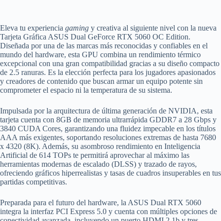
Eleva tu experiencia
gaming
y creativa al siguiente nivel con la nueva
Tarjeta Gráfica ASUS Dual GeForce RTX 5060 OC Edition.
Diseñada por una de las marcas más reconocidas y confiables en el
mundo del hardware, esta GPU combina un rendimiento térmico
excepcional con una gran compatibilidad gracias a su diseño compacto
de 2.5 ranuras. Es la elección perfecta para los jugadores apasionados
y creadores de contenido que buscan armar un equipo potente sin
comprometer el espacio ni la temperatura de su sistema.
Impulsada por la arquitectura de última generación de NVIDIA, esta
tarjeta cuenta con 8GB de memoria ultrarrápida GDDR7 a 28 Gbps y
3840 CUDA Cores, garantizando una fluidez impecable en los títulos
AAA más exigentes, soportando resoluciones extremas de hasta 7680
x 4320 (8K). Además, su asombroso rendimiento en Inteligencia
Artificial de 614 TOPs te permitirá aprovechar al máximo las
herramientas modernas de escalado (DLSS) y trazado de rayos,
ofreciendo gráficos hiperrealistas y tasas de cuadros insuperables en tus
partidas competitivas.
Preparada para el futuro del hardware, la ASUS Dual RTX 5060
integra la interfaz PCI Express 5.0 y cuenta con múltiples opciones de
conectividad avanzada, incluyendo un puerto HDMI 2.1b y tres