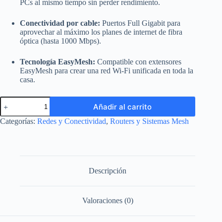
PCs al mismo tiempo sin perder rendimiento.
Conectividad por cable:
Puertos Full Gigabit para
aprovechar al máximo los planes de internet de fibra
óptica (hasta 1000 Mbps).
Tecnología EasyMesh:
Compatible con extensores
EasyMesh para crear una red Wi-Fi unificada en toda la
casa.
Router
Añadir al carrito
Gigabit
Wi-
Categorías:
Redes y Conectividad
,
Routers y Sistemas Mesh
Fi
6
TP-
Link
Archer
AX12
Descripción
(AX1500)
-
Dual
Valoraciones (0)
Band
EasyMesh
cantidad