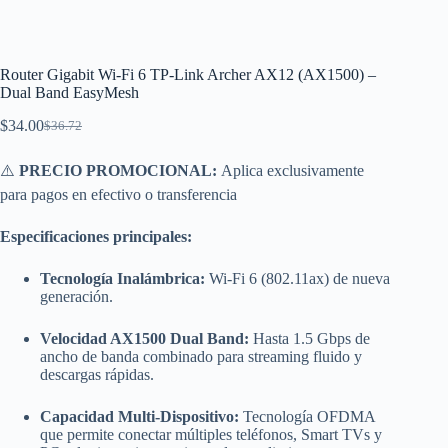
Router Gigabit Wi-Fi 6 TP-Link Archer AX12 (AX1500) –
Dual Band EasyMesh
$
34.00
$
36.72
El
El
precio
precio
original
actual
⚠️
PRECIO PROMOCIONAL:
Aplica exclusivamente
era:
es:
para pagos en efectivo o transferencia
$36.72.
$34.00.
Especificaciones principales:
Tecnología Inalámbrica:
Wi-Fi 6 (802.11ax) de nueva
generación.
Velocidad AX1500 Dual Band:
Hasta 1.5 Gbps de
ancho de banda combinado para streaming fluido y
descargas rápidas.
Capacidad Multi-Dispositivo:
Tecnología OFDMA
que permite conectar múltiples teléfonos, Smart TVs y