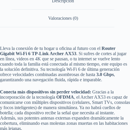
Descripción
(AX3000)
-
Dual
Valoraciones (0)
Band
cantidad
Lleva la conexión de tu hogar u oficina al futuro con el
Router
Gigabit Wi-Fi 6 TP-Link Archer AX53
. Si sufres de cortes al jugar
en línea, videos en 4K que se pausan, o tu internet se vuelve lento
cuando toda la familia está conectada al mismo tiempo, este equipo es
la solución definitiva. Su tecnología Wi-Fi 6 de última generación
ofrece velocidades combinadas asombrosas de hasta
3.0 Gbps
,
garantizando una navegación fluida, rápida e imparable.
Conecta más dispositivos sin perder velocidad:
Gracias a la
incorporación de la tecnología
OFDMA
, el Archer AX53 es capaz de
comunicarse con múltiples dispositivos (celulares, Smart TVs, consolas
y focos inteligentes) de manera simultánea. Ya no habrá cuellos de
botella; cada dispositivo recibe la señal que necesita al instante.
Además, sus potentes antenas externas expanden dramáticamente la
cobertura, eliminando esas molestas zonas muertas en las habitaciones
más lejanas.