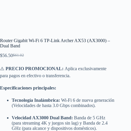
Router Gigabit Wi-Fi 6 TP-Link Archer AX53 (AX3000) –
Dual Band
$
56.50
$
61.02
El
El
precio
precio
original
actual
⚠️
PRECIO PROMOCIONAL:
Aplica exclusivamente
era:
es:
para pagos en efectivo o transferencia.
$61.02.
$56.50.
Especificaciones principales:
Tecnología Inalámbrica:
Wi-Fi 6 de nueva generación
(Velocidades de hasta 3.0 Gbps combinados).
Velocidad AX3000 Dual Band:
Banda de 5 GHz
(para streaming 4K y juegos sin lag) y Banda de 2.4
GHz (para alcance y dispositivos domésticos).