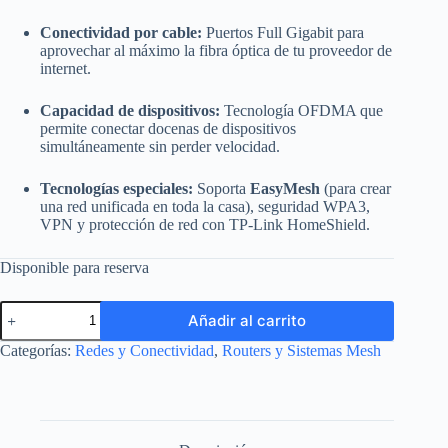
Conectividad por cable:
Puertos Full Gigabit para
aprovechar al máximo la fibra óptica de tu proveedor de
internet.
Capacidad de dispositivos:
Tecnología OFDMA que
permite conectar docenas de dispositivos
simultáneamente sin perder velocidad.
Tecnologías especiales:
Soporta
EasyMesh
(para crear
una red unificada en toda la casa), seguridad WPA3,
VPN y protección de red con TP-Link HomeShield.
Disponible para reserva
Router
Añadir al carrito
Gigabit
Wi-
Categorías:
Redes y Conectividad
,
Routers y Sistemas Mesh
Fi
6
TP-
Link
Archer
AX53